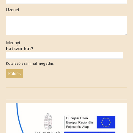
Üzenet
Mennyi
hatszor hat?
Kötelező számmal megadni.
Please
leave
this
field
empty.