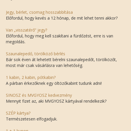
Jegy, bérlet, csomag hosszabbítása
Előfordul, hogy kevés a 12 hónap, de mit lehet tenni akkor?
Van „visszatérő” jegy?
Előfordul, hogy meg kell szakítani a fürdőzést, erre is van
megoldás.
Szaunalepedő, törölköző bérlés
Bár sok éven át lehetett bérelni szaunalepedőt, törölközőt,
most már csak vásárlásra van lehetőség.
1 kabin, 2 kabin, pótkabin?
A párban érkezőknek egy öltözőkabint tudunk adni!
SINOSZ és MVGYOSZ kedvezmény
Mennyit fizet az, aki MVGYOSZ kártyával rendelkezik?
SZÉP kártya?
Természetesen elfogadjuk.
1 + 1 kupon