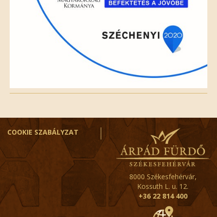
COOKIE SZABÁLYZAT
8000 Székesfehérvár,
Kossuth L. u. 12.
+36 22 814 400