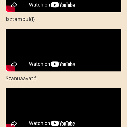
Isztambul(i)
Szanuaavató