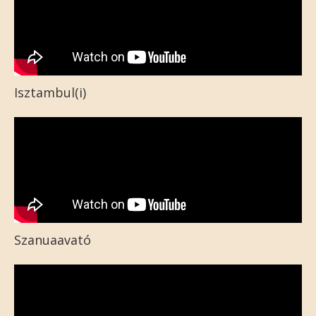
Isztambul(i)
Szanuaavató