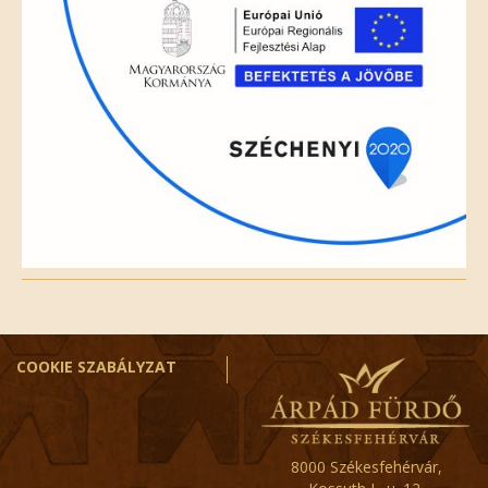
COOKIE SZABÁLYZAT
8000 Székesfehérvár,