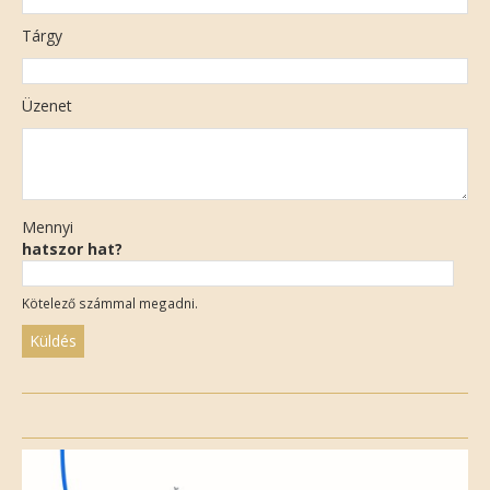
Tárgy
Üzenet
Mennyi
hatszor hat?
Kötelező számmal megadni.
Please
leave
this
field
empty.