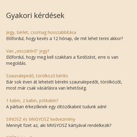
Gyakori kérdések
Jegy, bérlet, csomag hosszabbítása
Előfordul, hogy kevés a 12 hónap, de mit lehet tenni akkor?
Van „visszatérő” jegy?
Előfordul, hogy meg kell szakítani a fürdőzést, erre is van
megoldás.
Szaunalepedő, törölköző bérlés
Bár sok éven át lehetett bérelni szaunalepedőt, törölközőt,
most már csak vásárlásra van lehetőség.
1 kabin, 2 kabin, pótkabin?
A párban érkezőknek egy öltözőkabint tudunk adni!
SINOSZ és MVGYOSZ kedvezmény
Mennyit fizet az, aki MVGYOSZ kártyával rendelkezik?