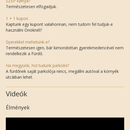
SZÉP kártya?
Természetesen elfogadjuk.
1 + 1 kupon
Kaptunk egy kupont valahonnan, nem tudom fel tudjuk-e
használni Önöknél?
Gyerekkel mehetünk-e?
Természetesen igen, bár kimondottan gyerekmedencével nem
rendelkezik a Fürdő.
Ha megyünk, hol tudunk parkolni?
A fürdőnek saját parkolója nincs, megállni autóval a környék
utcáiban lehet.
Videók
Élmények