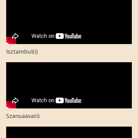
Isztambul(i)
Szanuaavató