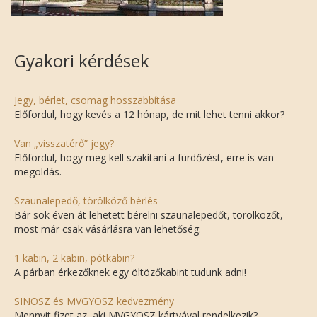
Gyakori kérdések
Jegy, bérlet, csomag hosszabbítása
Előfordul, hogy kevés a 12 hónap, de mit lehet tenni akkor?
Van „visszatérő” jegy?
Előfordul, hogy meg kell szakítani a fürdőzést, erre is van
megoldás.
Szaunalepedő, törölköző bérlés
Bár sok éven át lehetett bérelni szaunalepedőt, törölközőt,
most már csak vásárlásra van lehetőség.
1 kabin, 2 kabin, pótkabin?
A párban érkezőknek egy öltözőkabint tudunk adni!
SINOSZ és MVGYOSZ kedvezmény
Mennyit fizet az, aki MVGYOSZ kártyával rendelkezik?