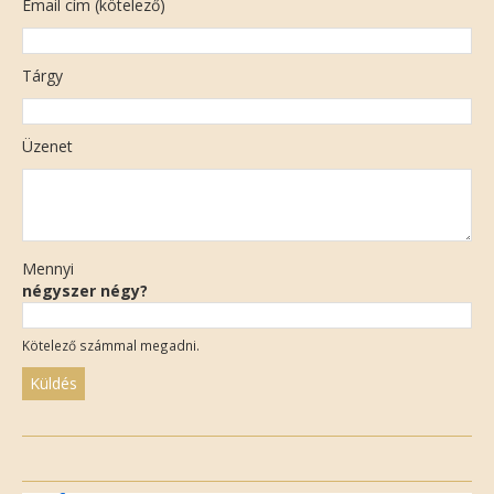
Email cím (kötelező)
Tárgy
Üzenet
Mennyi
négyszer négy?
Kötelező számmal megadni.
Please
leave
this
field