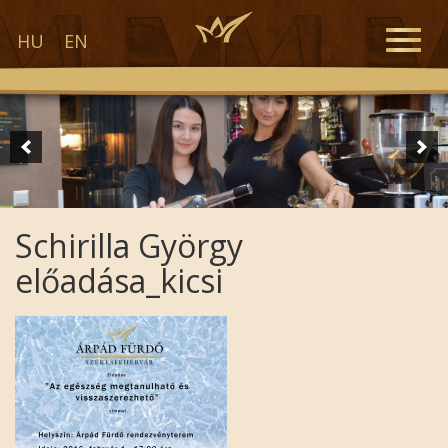
Toggle
HU
EN
naviga
Schirilla György
előadása_kicsi