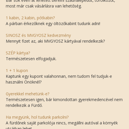
Bár sok éven át lehetett bérelni szaunalepedőt, törölközőt,
most már csak vásárlásra van lehetőség.
1 kabin, 2 kabin, pótkabin?
A párban érkezőknek egy öltözőkabint tudunk adni!
SINOSZ és MVGYOSZ kedvezmény
Mennyit fizet az, aki MVGYOSZ kártyával rendelkezik?
SZÉP kártya?
Természetesen elfogadjuk.
1 + 1 kupon
Kaptunk egy kupont valahonnan, nem tudom fel tudjuk-e
használni Önöknél?
Gyerekkel mehetünk-e?
Természetesen igen, bár kimondottan gyerekmedencével nem
rendelkezik a Fürdő.
Ha megyünk, hol tudunk parkolni?
A fürdőnek saját parkolója nincs, megállni autóval a környék
utcáiban lehet.