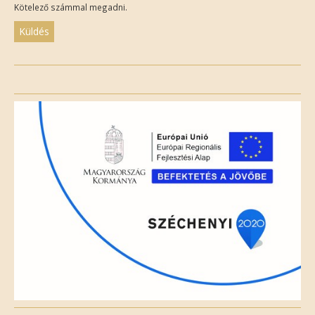
Kötelező számmal megadni.
Please
leave
this
field
empty.