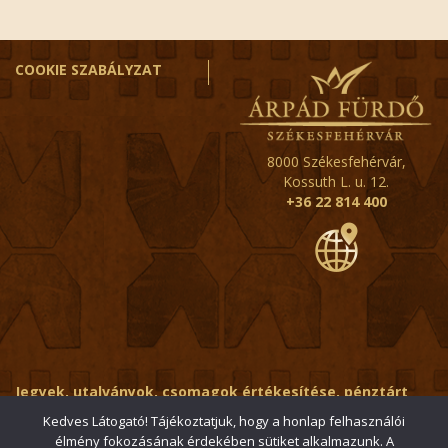
COOKIE SZABÁLYZAT
8000 Székesfehérvár,
Kossuth L. u. 12.
+36 22 814 400
Jegyek, utalványok, csomagok értékesítése, pénztárt
érintő kérdések:
ertekesito@fehervar-arpadfurdo.hu
Kedves Látogató! Tájékoztatjuk, hogy a honlap felhasználói
élmény fokozásának érdekében sütiket alkalmazunk. A