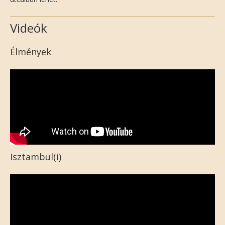
Videók
Élmények
Isztambul(i)