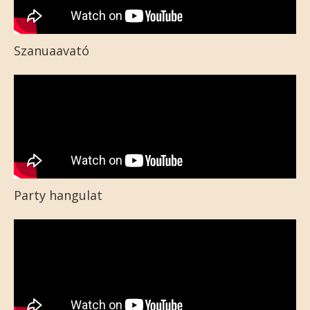
Szanuaavató
Party hangulat