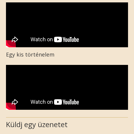
Egy kis történelem
Küldj egy üzenetet