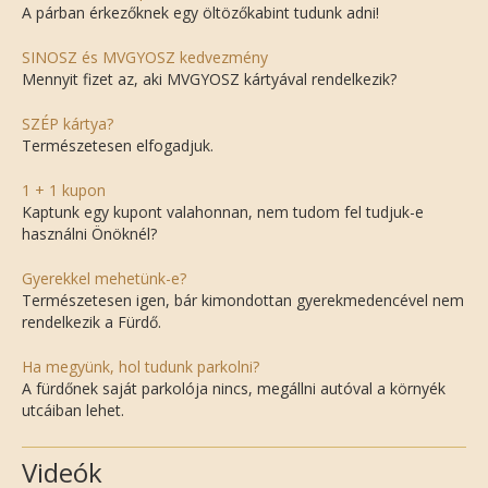
A párban érkezőknek egy öltözőkabint tudunk adni!
SINOSZ és MVGYOSZ kedvezmény
Mennyit fizet az, aki MVGYOSZ kártyával rendelkezik?
SZÉP kártya?
Természetesen elfogadjuk.
1 + 1 kupon
Kaptunk egy kupont valahonnan, nem tudom fel tudjuk-e
használni Önöknél?
Gyerekkel mehetünk-e?
Természetesen igen, bár kimondottan gyerekmedencével nem
rendelkezik a Fürdő.
Ha megyünk, hol tudunk parkolni?
A fürdőnek saját parkolója nincs, megállni autóval a környék
utcáiban lehet.
Videók