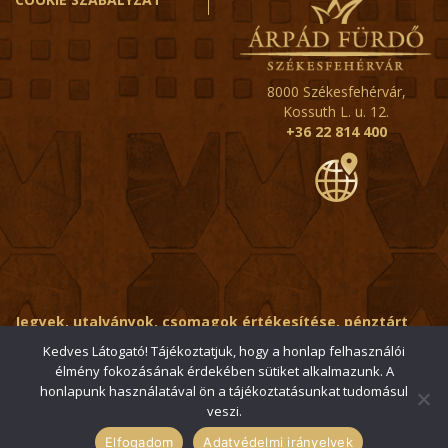
8000 Székesfehérvár,
Kossuth L. u. 12.
+36 22 814 400
Jegyek, utalványok, csomagok értékesítése, pénztárt
érintő kérdések:
ertekesito@fehervar-arpadfurdo.hu
Kedves Látogató! Tájékoztatjuk, hogy a honlap felhasználói
élmény fokozásának érdekében sütiket alkalmazunk. A
Általános érdeklődés:
info@fehervar-arpadfurdo.hu
honlapunk használatával ön a tájékoztatásunkat tudomásul
veszi.
© 2006-2026 Székesfehérvári Árpád Fürdő / Minden jog
fenntartva
Elfogadom
Adatvédelmi irányelvek