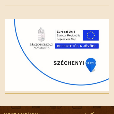
Please
leave
this
field
empty.
COOKIE SZABÁLYZAT