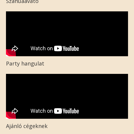
Szanuaavató
Party hangulat
Ajánló cégeknek