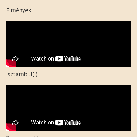
Élmények
Isztambul(i)