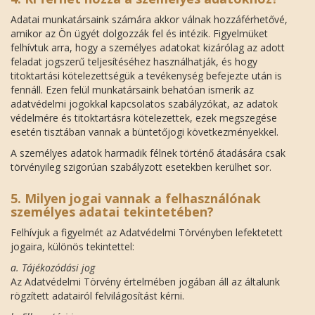
Adatai munkatársaink számára akkor válnak hozzáférhetővé,
amikor az Ön ügyét dolgozzák fel és intézik. Figyelmüket
felhívtuk arra, hogy a személyes adatokat kizárólag az adott
feladat jogszerű teljesítéséhez használhatják, és hogy
titoktartási kötelezettségük a tevékenység befejezte után is
fennáll. Ezen felül munkatársaink behatóan ismerik az
adatvédelmi jogokkal kapcsolatos szabályzókat, az adatok
védelmére és titoktartásra kötelezettek, ezek megszegése
esetén tisztában vannak a büntetőjogi következményekkel.
A személyes adatok harmadik félnek történő átadására csak
törvényileg szigorúan szabályzott esetekben kerülhet sor.
5. Milyen jogai vannak a felhasználónak
személyes adatai tekintetében?
Felhívjuk a figyelmét az Adatvédelmi Törvényben lefektetett
jogaira, különös tekintettel:
a. Tájékozódási jog
Az Adatvédelmi Törvény értelmében jogában áll az általunk
rögzített adatairól felvilágosítást kérni.