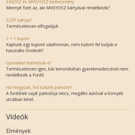
SINOSZ és MVGYOSZ kedvezmény
Mennyit fizet az, aki MVGYOSZ kártyával rendelkezik?
SZÉP kártya?
Természetesen elfogadjuk.
1 + 1 kupon
Kaptunk egy kupont valahonnan, nem tudom fel tudjuk-e
használni Önöknél?
Gyerekkel mehetünk-e?
Természetesen igen, bár kimondottan gyerekmedencével nem
rendelkezik a Fürdő.
Ha megyünk, hol tudunk parkolni?
A fürdőnek saját parkolója nincs, megállni autóval a környék
utcáiban lehet.
Videók
Élmények