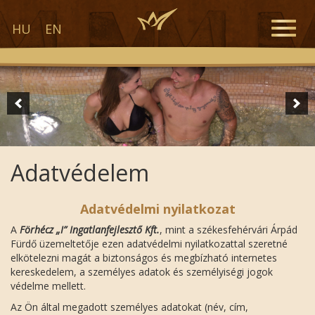
Toggle
HU
EN
naviga
Adatvédelem
Adatvédelmi nyilatkozat
A
Förhécz „I” Ingatlanfejlesztő Kft.
, mint a székesfehérvári Árpád
Fürdő üzemeltetője ezen adatvédelmi nyilatkozattal szeretné
elkötelezni magát a biztonságos és megbízható internetes
kereskedelem, a személyes adatok és személyiségi jogok
védelme mellett.
Az Ön által megadott személyes adatokat (név, cím,