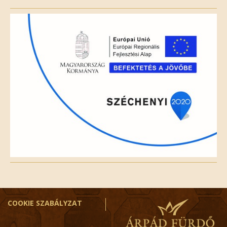
this
field
empty.
COOKIE SZABÁLYZAT