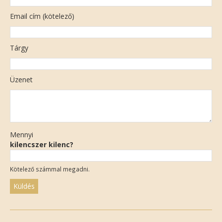
Email cím (kötelező)
Tárgy
Üzenet
Mennyi
kilencszer kilenc?
Kötelező számmal megadni.
Please
leave