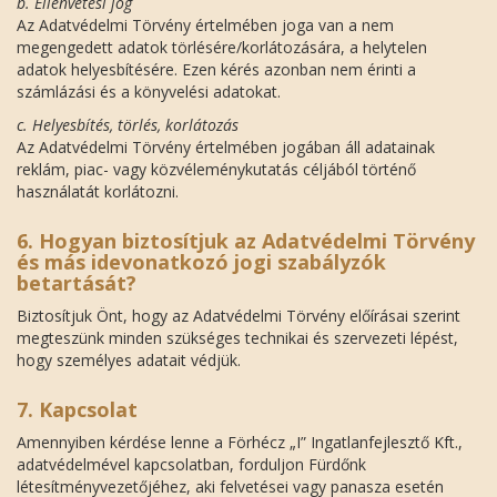
b. Ellenvetési jog
Az Adatvédelmi Törvény értelmében joga van a nem
megengedett adatok törlésére/korlátozására, a helytelen
adatok helyesbítésére. Ezen kérés azonban nem érinti a
számlázási és a könyvelési adatokat.
c. Helyesbítés, törlés, korlátozás
Az Adatvédelmi Törvény értelmében jogában áll adatainak
reklám, piac- vagy közvéleménykutatás céljából történő
használatát korlátozni.
6. Hogyan biztosítjuk az Adatvédelmi Törvény
és más idevonatkozó jogi szabályzók
betartását?
Biztosítjuk Önt, hogy az Adatvédelmi Törvény előírásai szerint
megteszünk minden szükséges technikai és szervezeti lépést,
hogy személyes adatait védjük.
7. Kapcsolat
Amennyiben kérdése lenne a Förhécz „I” Ingatlanfejlesztő Kft.,
adatvédelmével kapcsolatban, forduljon Fürdőnk
létesítményvezetőjéhez, aki felvetései vagy panasza esetén