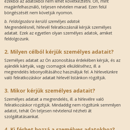
ezekből az adatokból nem lehet következtetni. Ön, mint
magánfelhasználó, teljesen névtelen marad. Ezen felül
böngészését nem követjük nyomon.
b. Feldolgozásra kerülő személyes adatok
Megrendelésnél, hírlevél feliratkozásnál kérjük személyes
adatait. Ezek az egyetlen olyan személyes adatok, amiket
feldolgozunk.
2. Milyen célból kérjük személyes adatait?
Személyes adatait az Ön azonosítása érdekében kérjük, és az
ajándék kártyák, vagy csomagok elküldéséhez, ill. a
megrendelés lebonyolításához használjuk fel. A hírlevelünkre
való feliratkozáskor adatait hírlevél listánkon rögzítjük.
3. Mikor kérjük személyes adatait?
Személyes adatait a megrendelés, ill. a hírlevélre való
feliratkozáskor rögzítjük. Mindaddig nem rögzítünk semmilyen
adatot, tehát Ön teljesen névtelenül nézheti át
szolgáltatásainkat.
4. Ki férhet hozzá a személyes adatokhoz?