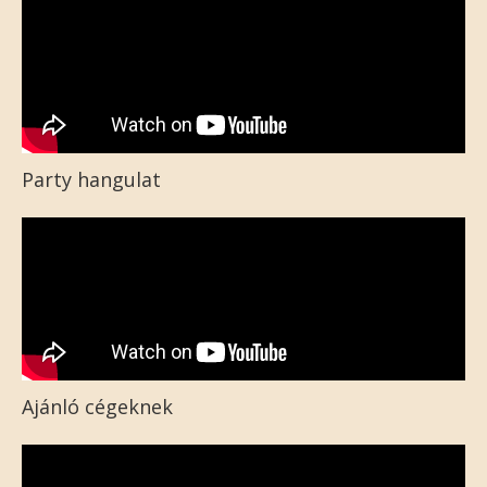
Party hangulat
Ajánló cégeknek