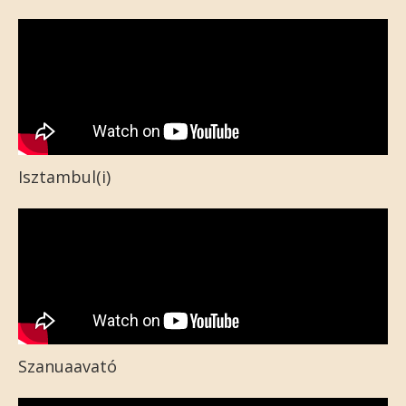
Isztambul(i)
Szanuaavató