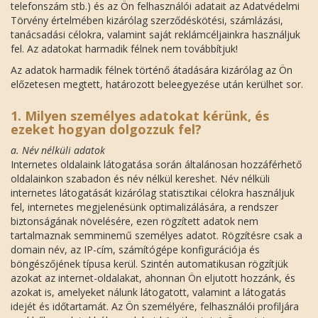
telefonszám stb.) és az Ön felhasználói adatait az Adatvédelmi
Törvény értelmében kizárólag szerződéskötési, számlázási,
tanácsadási célokra, valamint saját reklámcéljainkra használjuk
fel. Az adatokat harmadik félnek nem továbbítjuk!
Az adatok harmadik félnek történő átadására kizárólag az Ön
előzetesen megtett, határozott beleegyezése után kerülhet sor.
1. Milyen személyes adatokat kérünk, és
ezeket hogyan dolgozzuk fel?
a. Név nélküli adatok
Internetes oldalaink látogatása során általánosan hozzáférhető
oldalainkon szabadon és név nélkül kereshet. Név nélküli
internetes látogatását kizárólag statisztikai célokra használjuk
fel, internetes megjelenésünk optimalizálására, a rendszer
biztonságának növelésére, ezen rögzített adatok nem
tartalmaznak semminemű személyes adatot. Rögzítésre csak a
domain név, az IP-cím, számítógépe konfigurációja és
böngészőjének típusa kerül. Szintén automatikusan rögzítjük
azokat az internet-oldalakat, ahonnan Ön eljutott hozzánk, és
azokat is, amelyeket nálunk látogatott, valamint a látogatás
idejét és időtartamát. Az Ön személyére, felhasználói profiljára