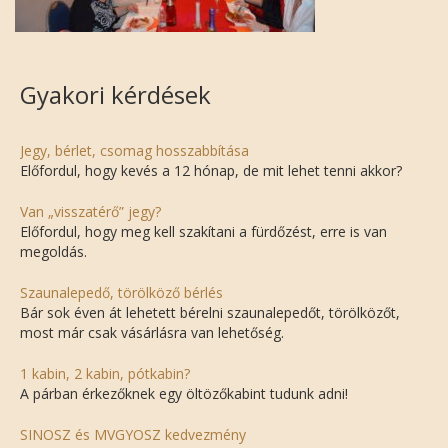
Gyakori kérdések
Jegy, bérlet, csomag hosszabbítása
Előfordul, hogy kevés a 12 hónap, de mit lehet tenni akkor?
Van „visszatérő” jegy?
Előfordul, hogy meg kell szakítani a fürdőzést, erre is van
megoldás.
Szaunalepedő, törölköző bérlés
Bár sok éven át lehetett bérelni szaunalepedőt, törölközőt,
most már csak vásárlásra van lehetőség.
1 kabin, 2 kabin, pótkabin?
A párban érkezőknek egy öltözőkabint tudunk adni!
SINOSZ és MVGYOSZ kedvezmény