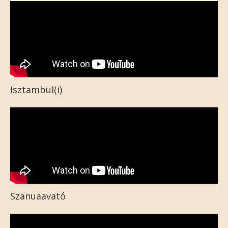
Isztambul(i)
Szanuaavató