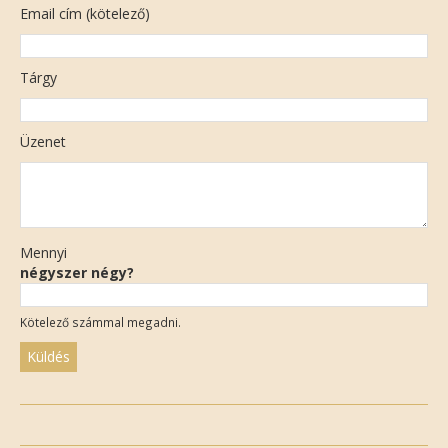
Email cím (kötelező)
Tárgy
Üzenet
Mennyi
négyszer négy?
Kötelező számmal megadni.
Please
leave
this