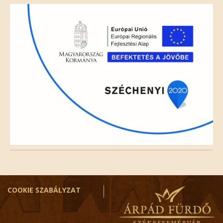
field
empty.
COOKIE SZABÁLYZAT