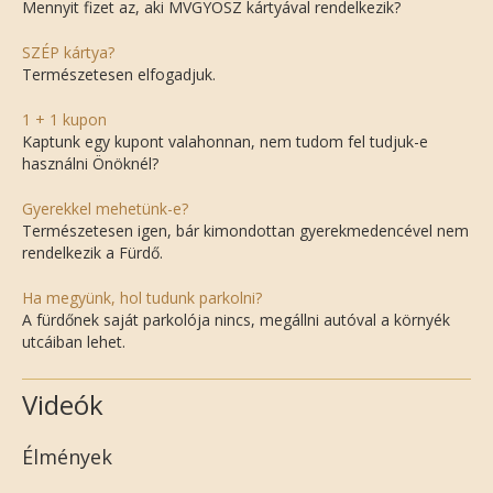
Mennyit fizet az, aki MVGYOSZ kártyával rendelkezik?
SZÉP kártya?
Természetesen elfogadjuk.
1 + 1 kupon
Kaptunk egy kupont valahonnan, nem tudom fel tudjuk-e
használni Önöknél?
Gyerekkel mehetünk-e?
Természetesen igen, bár kimondottan gyerekmedencével nem
rendelkezik a Fürdő.
Ha megyünk, hol tudunk parkolni?
A fürdőnek saját parkolója nincs, megállni autóval a környék
utcáiban lehet.
Videók
Élmények