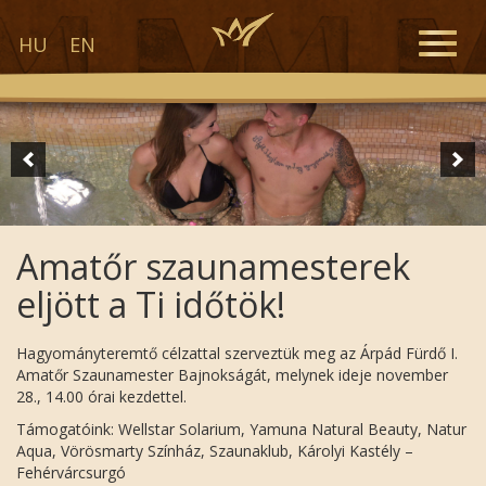
Toggle
HU
EN
naviga
Amatőr szaunamesterek
eljött a Ti időtök!
Hagyományteremtő célzattal szerveztük meg az Árpád Fürdő I.
Amatőr Szaunamester Bajnokságát, melynek ideje november
28., 14.00 órai kezdettel.
Támogatóink: Wellstar Solarium, Yamuna Natural Beauty, Natur
Aqua, Vörösmarty Színház, Szaunaklub, Károlyi Kastély –
Fehérvárcsurgó