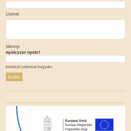
Üzenet
Mennyi
nyolcszor nyolc?
Kötelező számmal megadni.
Please
leave
this
field
empty.