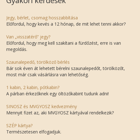
Gyakori kérdések
Jegy, bérlet, csomag hosszabbítása
Előfordul, hogy kevés a 12 hónap, de mit lehet tenni akkor?
Van „visszatérő” jegy?
Előfordul, hogy meg kell szakítani a fürdőzést, erre is van
megoldás.
Szaunalepedő, törölköző bérlés
Bár sok éven át lehetett bérelni szaunalepedőt, törölközőt,
most már csak vásárlásra van lehetőség.
1 kabin, 2 kabin, pótkabin?
A párban érkezőknek egy öltözőkabint tudunk adni!
SINOSZ és MVGYOSZ kedvezmény
Mennyit fizet az, aki MVGYOSZ kártyával rendelkezik?
SZÉP kártya?
Természetesen elfogadjuk.