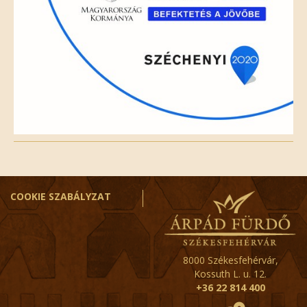
COOKIE SZABÁLYZAT
8000 Székesfehérvár,
Kossuth L. u. 12.
+36 22 814 400