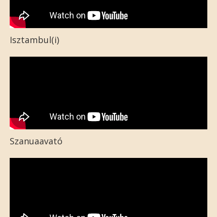
Isztambul(i)
Szanuaavató