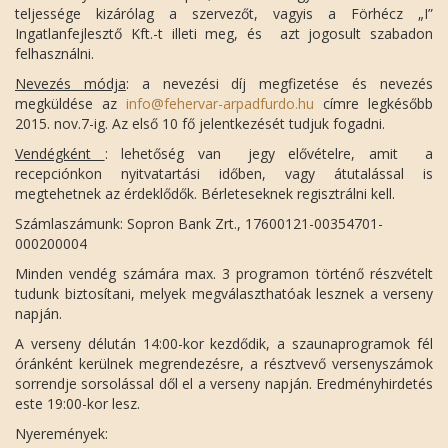
teljessége kizárólag a szervezőt, vagyis a Förhécz „I”
Ingatlanfejlesztő Kft.-t illeti meg, és azt jogosult szabadon
felhasználni.
Nevezés módja
: a nevezési díj megfizetése és nevezés
megküldése az
info@fehervar-arpadfurdo.hu
címre legkésőbb
2015. nov.7-ig. Az első 10 fő jelentkezését tudjuk fogadni.
Vendégként
: lehetőség van jegy elővételre, amit a
recepciónkon nyitvatartási időben, vagy átutalással is
megtehetnek az érdeklődők. Bérleteseknek regisztrálni kell.
Számlaszámunk: Sopron Bank Zrt., 17600121-00354701-
000200004
Minden vendég számára max. 3 programon történő részvételt
tudunk biztosítani, melyek megválaszthatóak lesznek a verseny
napján.
A verseny délután 14:00-kor kezdődik, a szaunaprogramok fél
óránként kerülnek megrendezésre, a résztvevő versenyszámok
sorrendje sorsolással dől el a verseny napján. Eredményhirdetés
este 19:00-kor lesz.
Nyeremények: