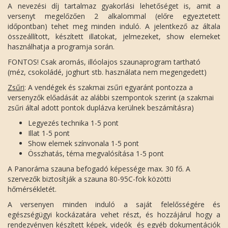
A nevezési díj tartalmaz gyakorlási lehetőséget is, amit a
versenyt megelőzően 2 alkalommal (előre egyeztetett
időpontban) tehet meg minden induló. A jelentkező az általa
összeállított, készített illatokat, jelmezeket, show elemeket
használhatja a programja során.
FONTOS! Csak aromás, illóolajos szaunaprogram tartható
(méz, csokoládé, joghurt stb. használata nem megengedett)
Zsűri
: A vendégek és szakmai zsűri egyaránt pontozza a
versenyzők előadását az alábbi szempontok szerint (a szakmai
zsűri által adott pontok duplázva kerülnek beszámításra)
Legyezés technika 1-5 pont
Illat 1-5 pont
Show elemek színvonala 1-5 pont
Összhatás, téma megvalósítása 1-5 pont
A Panoráma szauna befogadó képessége max. 30 fő. A
szervezők biztosítják a szauna 80-95C-fok közötti
hőmérsékletét.
A versenyen minden induló a saját felelősségére és
egészségügyi kockázatára vehet részt, és hozzájárul hogy a
rendezvényen készített képek, videók és egyéb dokumentációk