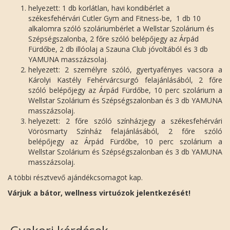
helyezett: 1 db korlátlan, havi kondibérlet a
székesfehérvári Cutler Gym and Fitness-be, 1 db 10
alkalomra szóló szoláriumbérlet a Wellstar Szolárium és
Szépségszalonba, 2 főre szóló belépőjegy az Árpád
Fürdőbe, 2 db illóolaj a Szauna Club jóvoltából és 3 db
YAMUNA masszázsolaj.
helyezett: 2 személyre szóló, gyertyafényes vacsora a
Károlyi Kastély Fehérvárcsurgó felajánlásából, 2 főre
szóló belépőjegy az Árpád Fürdőbe, 10 perc szolárium a
Wellstar Szolárium és Szépségszalonban és 3 db YAMUNA
masszázsolaj.
helyezett: 2 főre szóló színházjegy a székesfehérvári
Vörösmarty Színház felajánlásából, 2 főre szóló
belépőjegy az Árpád Fürdőbe, 10 perc szolárium a
Wellstar Szolárium és Szépségszalonban és 3 db YAMUNA
masszázsolaj.
A többi résztvevő ajándékcsomagot kap.
Várjuk a bátor, wellness virtuózok jelentkezését!