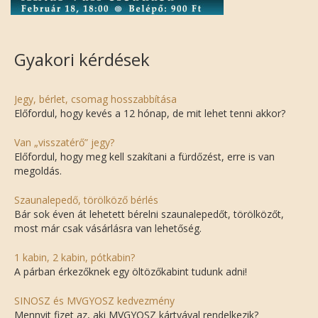
Gyakori kérdések
Jegy, bérlet, csomag hosszabbítása
Előfordul, hogy kevés a 12 hónap, de mit lehet tenni akkor?
Van „visszatérő” jegy?
Előfordul, hogy meg kell szakítani a fürdőzést, erre is van
megoldás.
Szaunalepedő, törölköző bérlés
Bár sok éven át lehetett bérelni szaunalepedőt, törölközőt,
most már csak vásárlásra van lehetőség.
1 kabin, 2 kabin, pótkabin?
A párban érkezőknek egy öltözőkabint tudunk adni!
SINOSZ és MVGYOSZ kedvezmény
Mennyit fizet az, aki MVGYOSZ kártyával rendelkezik?