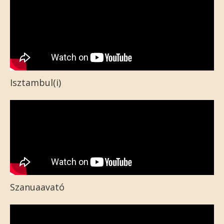
Isztambul(i)
Szanuaavató