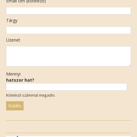
Email cím (kötelező)
Tárgy
Üzenet
Mennyi
hatszor hat?
Kötelező számmal megadni.
Please
leave
this
field