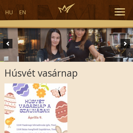
Toggle
HU
EN
naviga
Húsvét vasárnap