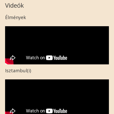
Videók
Élmények
Isztambul(i)