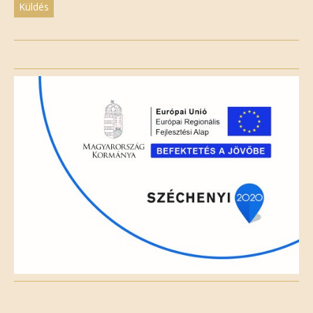
Please
leave
this
field
empty.