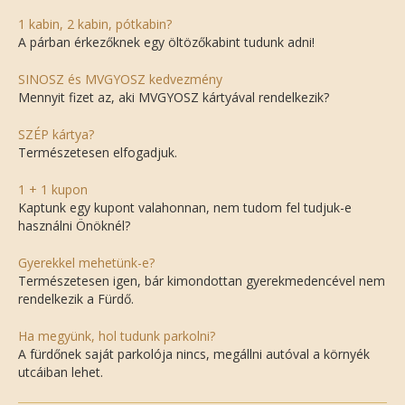
1 kabin, 2 kabin, pótkabin?
A párban érkezőknek egy öltözőkabint tudunk adni!
SINOSZ és MVGYOSZ kedvezmény
Mennyit fizet az, aki MVGYOSZ kártyával rendelkezik?
SZÉP kártya?
Természetesen elfogadjuk.
1 + 1 kupon
Kaptunk egy kupont valahonnan, nem tudom fel tudjuk-e
használni Önöknél?
Gyerekkel mehetünk-e?
Természetesen igen, bár kimondottan gyerekmedencével nem
rendelkezik a Fürdő.
Ha megyünk, hol tudunk parkolni?
A fürdőnek saját parkolója nincs, megállni autóval a környék
utcáiban lehet.