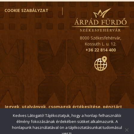
COOKIE SZABÁLYZAT
8000 Székesfehérvár,
Kossuth L. u. 12.
+36 22 814 400
Jegyek, utalványok, csomagok értékesítése, pénztárt
érintő kérdések:
ertekesito@fehervar-arpadfurdo.hu
Kedves Látogató! Tájékoztatjuk, hogy a honlap felhasználói
élmény fokozásának érdekében sütiket alkalmazunk. A
Általános érdeklődés:
info@fehervar-arpadfurdo.hu
honlapunk használatával ön a tájékoztatásunkat tudomásul
veszi.