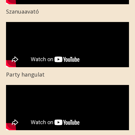
Szanuaavató
Party hangulat