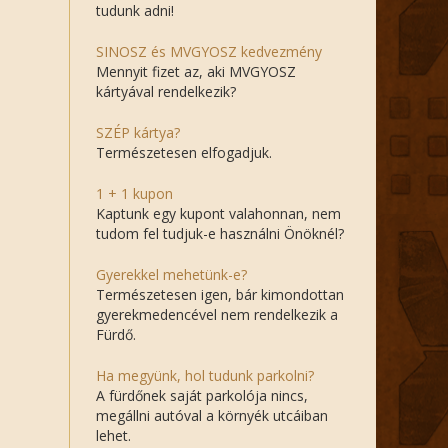
tudunk adni!
SINOSZ és MVGYOSZ kedvezmény
Mennyit fizet az, aki MVGYOSZ
kártyával rendelkezik?
SZÉP kártya?
Természetesen elfogadjuk.
1 + 1 kupon
Kaptunk egy kupont valahonnan, nem
tudom fel tudjuk-e használni Önöknél?
Gyerekkel mehetünk-e?
Természetesen igen, bár kimondottan
gyerekmedencével nem rendelkezik a
Fürdő.
Ha megyünk, hol tudunk parkolni?
A fürdőnek saját parkolója nincs,
megállni autóval a környék utcáiban
lehet.