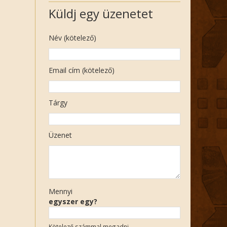
Küldj egy üzenetet
Név (kötelező)
Email cím (kötelező)
Tárgy
Üzenet
Mennyi
egyszer egy?
Kötelező számmal megadni.