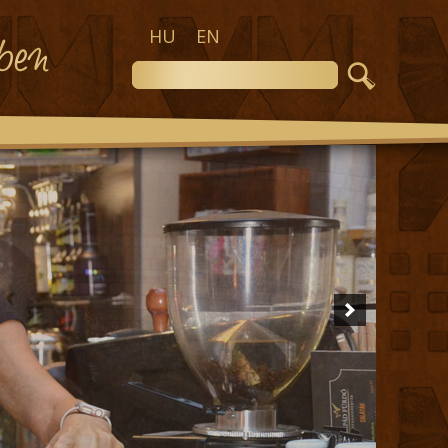
HU
EN