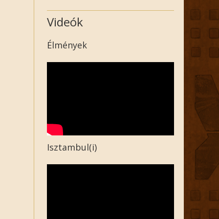
Videók
Élmények
Isztambul(i)