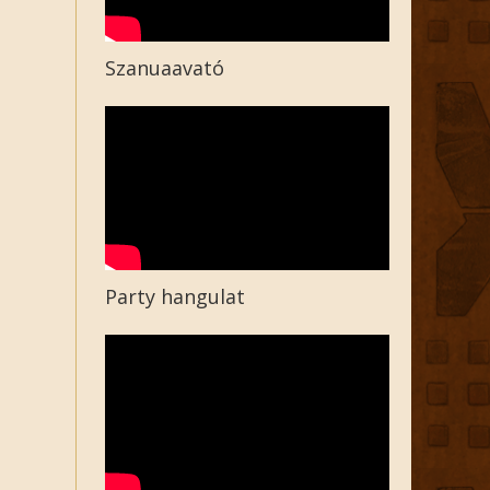
Szanuaavató
Party hangulat