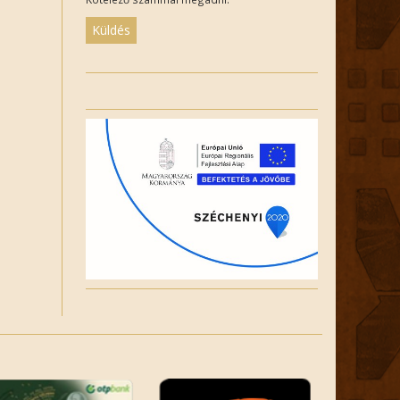
Please
leave
this
field
empty.