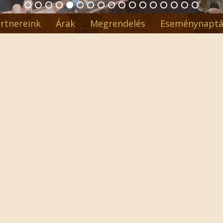
rtnereink
Árak
Megrendelés
Eseménynaptá