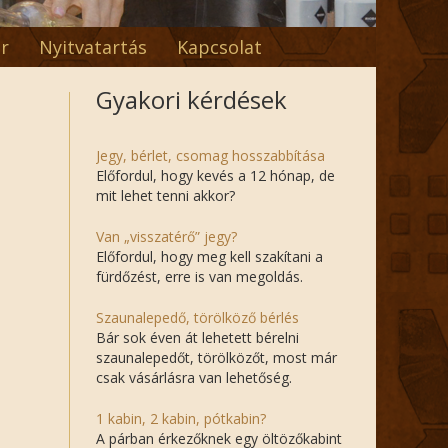
r
Nyitvatartás
Kapcsolat
Gyakori kérdések
Jegy, bérlet, csomag hosszabbítása
Előfordul, hogy kevés a 12 hónap, de
mit lehet tenni akkor?
Van „visszatérő” jegy?
Előfordul, hogy meg kell szakítani a
fürdőzést, erre is van megoldás.
Szaunalepedő, törölköző bérlés
Bár sok éven át lehetett bérelni
szaunalepedőt, törölközőt, most már
csak vásárlásra van lehetőség.
1 kabin, 2 kabin, pótkabin?
A párban érkezőknek egy öltözőkabint