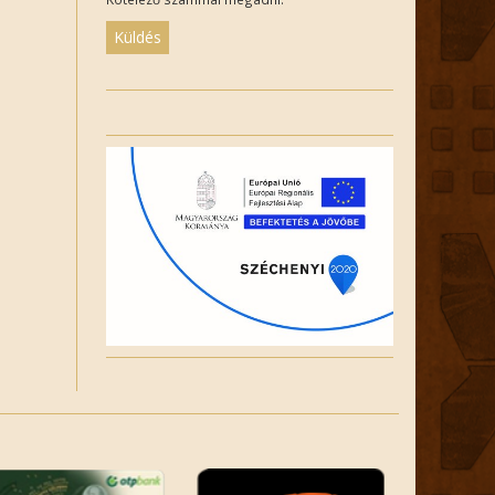
Please
leave
this
field
empty.