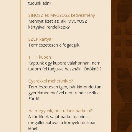
tudunk adni!
SINOSZ és MVGYOSZ kedvezmény
Mennyit fizet az, aki MVGYOSZ
kártyával rendelkezik?
SZÉP kártya?
Természetesen elfogadjuk.
1 + 1 kupon
Kaptunk egy kupont valahonnan, nem
tudom fel tudjuk-e használni Önöknél?
Gyerekkel mehetünk-e?
Természetesen igen, bár kimondottan
gyerekmedencével nem rendelkezik a
Fürdő.
Ha megyünk, hol tudunk parkolni?
A fürdőnek saját parkolója nincs,
megállni autóval a környék utcáiban
lehet.