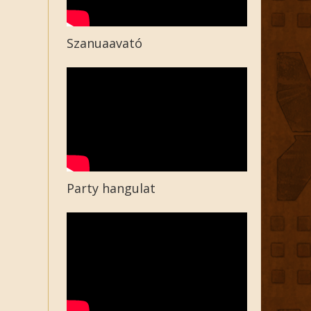
Szanuaavató
Party hangulat