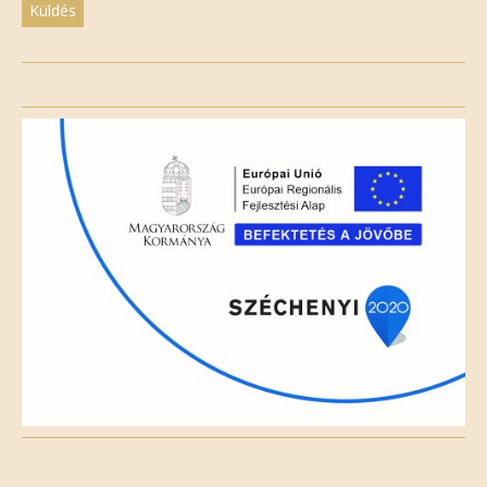
Please
leave
this
field
empty.