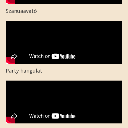
Szanuaavató
Party hangulat