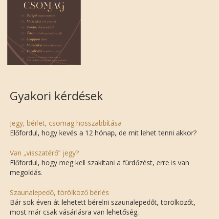
Gyakori kérdések
Jegy, bérlet, csomag hosszabbítása
Előfordul, hogy kevés a 12 hónap, de mit lehet tenni akkor?
Van „visszatérő” jegy?
Előfordul, hogy meg kell szakítani a fürdőzést, erre is van
megoldás.
Szaunalepedő, törölköző bérlés
Bár sok éven át lehetett bérelni szaunalepedőt, törölközőt,
most már csak vásárlásra van lehetőség.