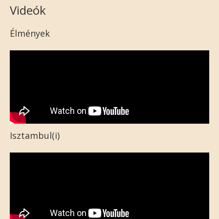
Videók
Élmények
Isztambul(i)