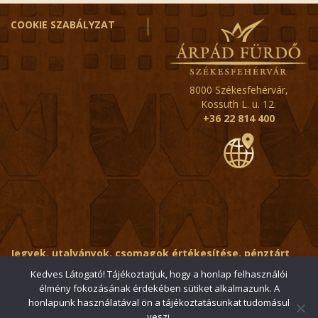
COOKIE SZABÁLYZAT
8000 Székesfehérvár,
Kossuth L. u. 12.
+36 22 814 400
Jegyek, utalványok, csomagok értékesítése, pénztárt
érintő kérdések:
ertekesito@fehervar-arpadfurdo.hu
Kedves Látogató! Tájékoztatjuk, hogy a honlap felhasználói
élmény fokozásának érdekében sütiket alkalmazunk. A
Általános érdeklődés:
info@fehervar-arpadfurdo.hu
honlapunk használatával ön a tájékoztatásunkat tudomásul
veszi.