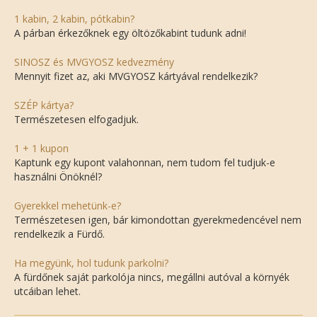
1 kabin, 2 kabin, pótkabin?
A párban érkezőknek egy öltözőkabint tudunk adni!
SINOSZ és MVGYOSZ kedvezmény
Mennyit fizet az, aki MVGYOSZ kártyával rendelkezik?
SZÉP kártya?
Természetesen elfogadjuk.
1 + 1 kupon
Kaptunk egy kupont valahonnan, nem tudom fel tudjuk-e
használni Önöknél?
Gyerekkel mehetünk-e?
Természetesen igen, bár kimondottan gyerekmedencével nem
rendelkezik a Fürdő.
Ha megyünk, hol tudunk parkolni?
A fürdőnek saját parkolója nincs, megállni autóval a környék
utcáiban lehet.