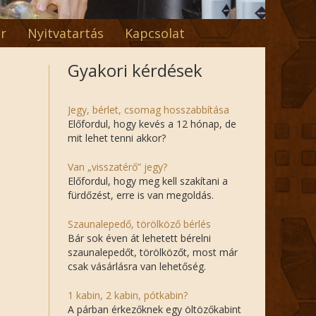
r
Nyitvatartás
Kapcsolat
Gyakori kérdések
Jegy, bérlet, csomag hosszabbítása
Előfordul, hogy kevés a 12 hónap, de
mit lehet tenni akkor?
Van „visszatérő” jegy?
Előfordul, hogy meg kell szakítani a
fürdőzést, erre is van megoldás.
Szaunalepedő, törölköző bérlés
Bár sok éven át lehetett bérelni
szaunalepedőt, törölközőt, most már
csak vásárlásra van lehetőség.
1 kabin, 2 kabin, pótkabin?
A párban érkezőknek egy öltözőkabint