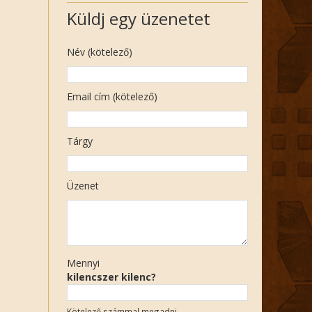
Küldj egy üzenetet
Név (kötelező)
Email cím (kötelező)
Tárgy
Üzenet
Mennyi
kilencszer kilenc?
Kötelező számmal megadni.