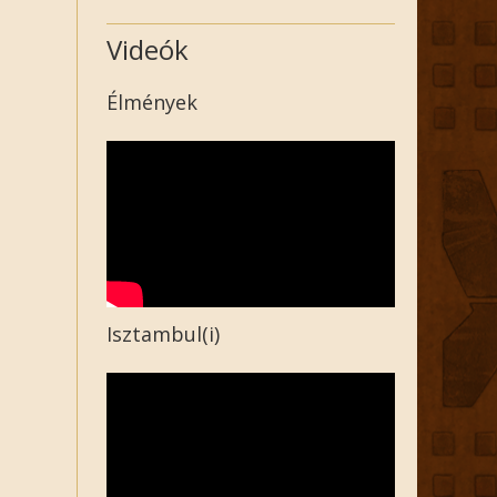
Videók
Élmények
Isztambul(i)