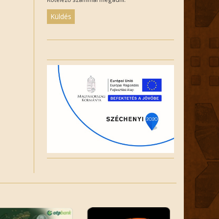
Please
leave
this
field
empty.