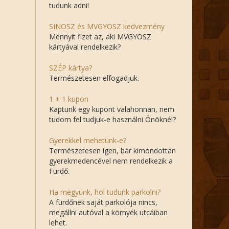
tudunk adni!
SINOSZ és MVGYOSZ kedvezmény
Mennyit fizet az, aki MVGYOSZ
kártyával rendelkezik?
SZÉP kártya?
Természetesen elfogadjuk.
1 + 1 kupon
Kaptunk egy kupont valahonnan, nem
tudom fel tudjuk-e használni Önöknél?
Gyerekkel mehetünk-e?
Természetesen igen, bár kimondottan
gyerekmedencével nem rendelkezik a
Fürdő.
Ha megyünk, hol tudunk parkolni?
A fürdőnek saját parkolója nincs,
megállni autóval a környék utcáiban
lehet.