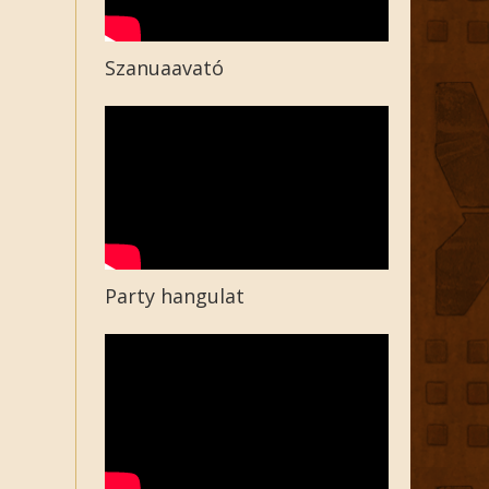
Szanuaavató
Party hangulat