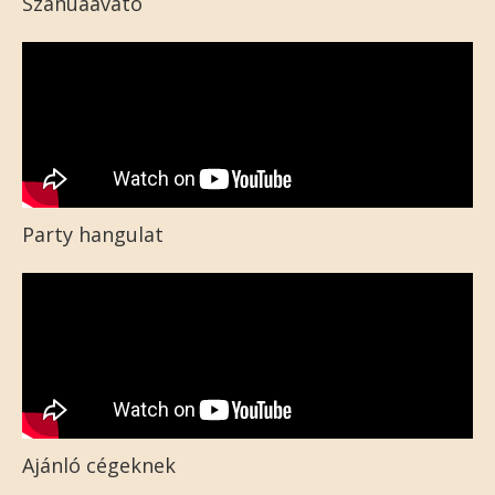
Szanuaavató
Party hangulat
Ajánló cégeknek