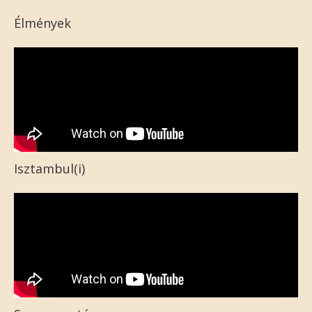
Élmények
Isztambul(i)