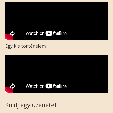
Egy kis történelem
Küldj egy üzenetet