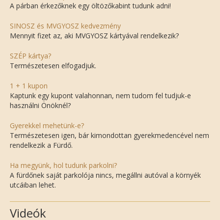
A párban érkezőknek egy öltözőkabint tudunk adni!
SINOSZ és MVGYOSZ kedvezmény
Mennyit fizet az, aki MVGYOSZ kártyával rendelkezik?
SZÉP kártya?
Természetesen elfogadjuk.
1 + 1 kupon
Kaptunk egy kupont valahonnan, nem tudom fel tudjuk-e
használni Önöknél?
Gyerekkel mehetünk-e?
Természetesen igen, bár kimondottan gyerekmedencével nem
rendelkezik a Fürdő.
Ha megyünk, hol tudunk parkolni?
A fürdőnek saját parkolója nincs, megállni autóval a környék
utcáiban lehet.
Videók