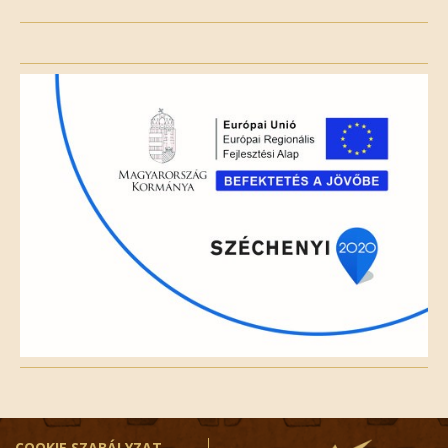
Please
leave
this
field
empty.
COOKIE SZABÁLYZAT