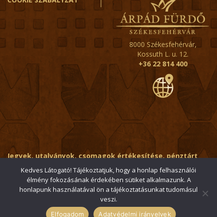
8000 Székesfehérvár,
Kossuth L. u. 12.
+36 22 814 400
Jegyek, utalványok, csomagok értékesítése, pénztárt
érintő kérdések:
ertekesito@fehervar-arpadfurdo.hu
Kedves Látogató! Tájékoztatjuk, hogy a honlap felhasználói
élmény fokozásának érdekében sütiket alkalmazunk. A
Általános érdeklődés:
info@fehervar-arpadfurdo.hu
honlapunk használatával ön a tájékoztatásunkat tudomásul
veszi.
© 2006-2026 Székesfehérvári Árpád Fürdő / Minden jog
fenntartva
Elfogadom
Adatvédelmi irányelvek