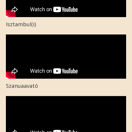
Isztambul(i)
Szanuaavató