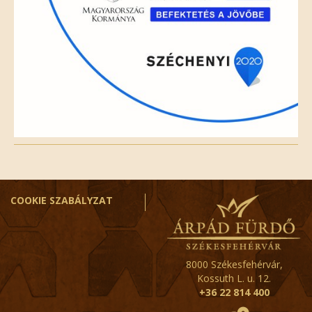
COOKIE SZABÁLYZAT
8000 Székesfehérvár,
Kossuth L. u. 12.
+36 22 814 400