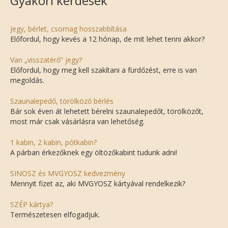
Gyakori kérdések
Jegy, bérlet, csomag hosszabbítása
Előfordul, hogy kevés a 12 hónap, de mit lehet tenni akkor?
Van „visszatérő” jegy?
Előfordul, hogy meg kell szakítani a fürdőzést, erre is van
megoldás.
Szaunalepedő, törölköző bérlés
Bár sok éven át lehetett bérelni szaunalepedőt, törölközőt,
most már csak vásárlásra van lehetőség.
1 kabin, 2 kabin, pótkabin?
A párban érkezőknek egy öltözőkabint tudunk adni!
SINOSZ és MVGYOSZ kedvezmény
Mennyit fizet az, aki MVGYOSZ kártyával rendelkezik?
SZÉP kártya?
Természetesen elfogadjuk.