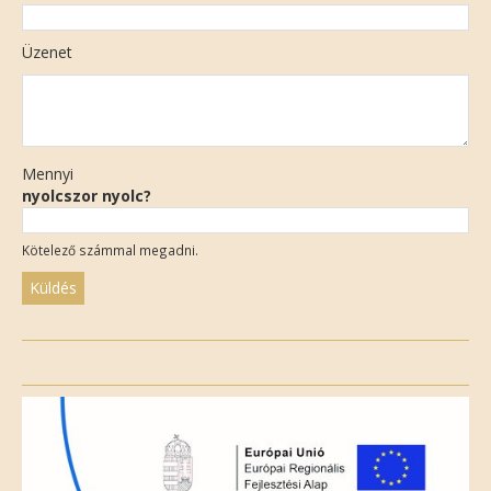
Üzenet
Mennyi
nyolcszor nyolc?
Kötelező számmal megadni.
Please
leave
this
field
empty.