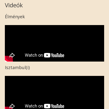
Videók
Élmények
Isztambul(i)