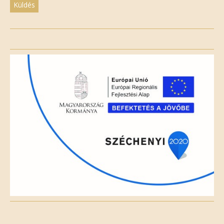
Please
leave
this
field
empty.