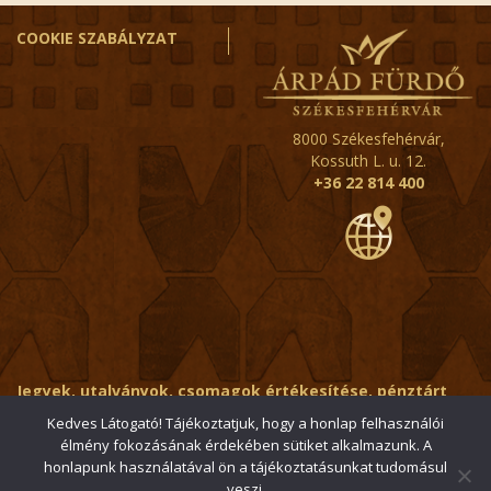
COOKIE SZABÁLYZAT
8000 Székesfehérvár,
Kossuth L. u. 12.
+36 22 814 400
Jegyek, utalványok, csomagok értékesítése, pénztárt
érintő kérdések:
ertekesito@fehervar-arpadfurdo.hu
Kedves Látogató! Tájékoztatjuk, hogy a honlap felhasználói
élmény fokozásának érdekében sütiket alkalmazunk. A
Általános érdeklődés:
info@fehervar-arpadfurdo.hu
honlapunk használatával ön a tájékoztatásunkat tudomásul
veszi.