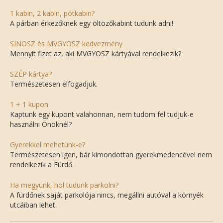
1 kabin, 2 kabin, pótkabin?
A párban érkezőknek egy öltözőkabint tudunk adni!
SINOSZ és MVGYOSZ kedvezmény
Mennyit fizet az, aki MVGYOSZ kártyával rendelkezik?
SZÉP kártya?
Természetesen elfogadjuk.
1 + 1 kupon
Kaptunk egy kupont valahonnan, nem tudom fel tudjuk-e
használni Önöknél?
Gyerekkel mehetünk-e?
Természetesen igen, bár kimondottan gyerekmedencével nem
rendelkezik a Fürdő.
Ha megyünk, hol tudunk parkolni?
A fürdőnek saját parkolója nincs, megállni autóval a környék
utcáiban lehet.