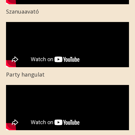
Szanuaavató
Party hangulat