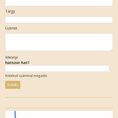
Tárgy
Üzenet
Mennyi
hatszor hat?
Kötelező számmal megadni.
Please
leave
this
field
empty.