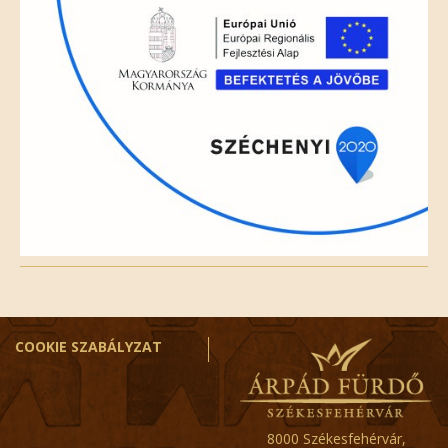
COOKIE SZABÁLYZAT
8000 Székesfehérvár,