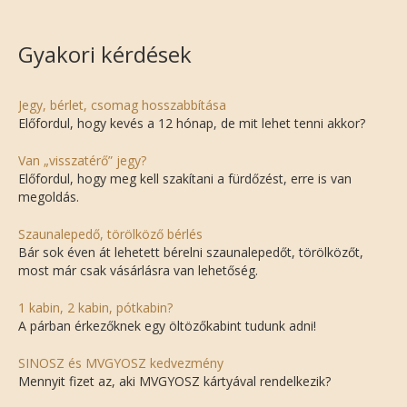
Gyakori kérdések
Jegy, bérlet, csomag hosszabbítása
Előfordul, hogy kevés a 12 hónap, de mit lehet tenni akkor?
Van „visszatérő” jegy?
Előfordul, hogy meg kell szakítani a fürdőzést, erre is van
megoldás.
Szaunalepedő, törölköző bérlés
Bár sok éven át lehetett bérelni szaunalepedőt, törölközőt,
most már csak vásárlásra van lehetőség.
1 kabin, 2 kabin, pótkabin?
A párban érkezőknek egy öltözőkabint tudunk adni!
SINOSZ és MVGYOSZ kedvezmény
Mennyit fizet az, aki MVGYOSZ kártyával rendelkezik?