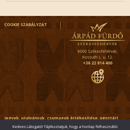
COOKIE SZABÁLYZAT
8000 Székesfehérvár,
Kossuth L. u. 12.
+36 22 814 400
Jegyek, utalványok, csomagok értékesítése, pénztárt
érintő kérdések:
ertekesito@fehervar-arpadfurdo.hu
Kedves Látogató! Tájékoztatjuk, hogy a honlap felhasználói