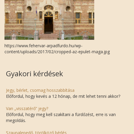
https://www.fehervar-arpadfurdo.hu/wp-
content/uploads/2017/02/cropped-az-epulet-maga.jpg
Gyakori kérdések
Jegy, bérlet, csomag hosszabbítása
Előfordul, hogy kevés a 12 hónap, de mit lehet tenni akkor?
Van „visszatérő” jegy?
Előfordul, hogy meg kell szakítani a fürdőzést, erre is van
megoldás.
Szaunalepedő, törölköző bérlés