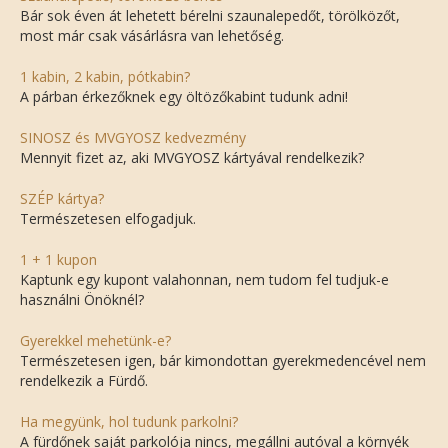
Bár sok éven át lehetett bérelni szaunalepedőt, törölközőt,
most már csak vásárlásra van lehetőség.
1 kabin, 2 kabin, pótkabin?
A párban érkezőknek egy öltözőkabint tudunk adni!
SINOSZ és MVGYOSZ kedvezmény
Mennyit fizet az, aki MVGYOSZ kártyával rendelkezik?
SZÉP kártya?
Természetesen elfogadjuk.
1 + 1 kupon
Kaptunk egy kupont valahonnan, nem tudom fel tudjuk-e
használni Önöknél?
Gyerekkel mehetünk-e?
Természetesen igen, bár kimondottan gyerekmedencével nem
rendelkezik a Fürdő.
Ha megyünk, hol tudunk parkolni?
A fürdőnek saját parkolója nincs, megállni autóval a környék