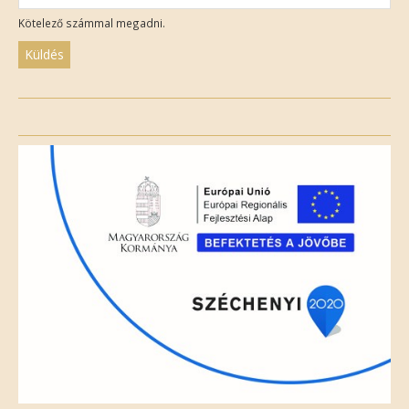
Kötelező számmal megadni.
Please
leave
this
field
empty.