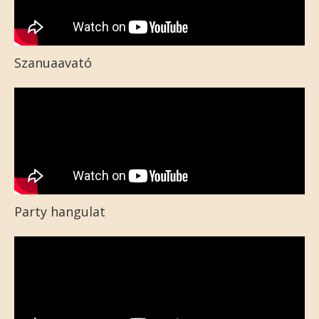
Szanuaavató
Party hangulat