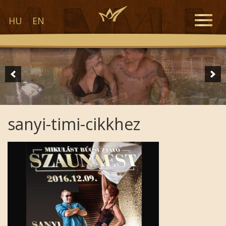
Toggle
HU
EN
naviga
sanyi-timi-cikkhez