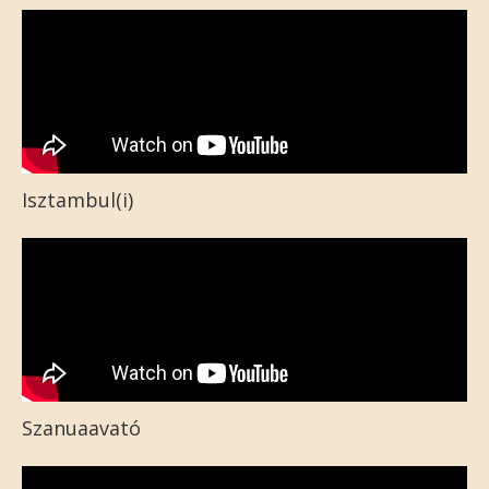
Isztambul(i)
Szanuaavató