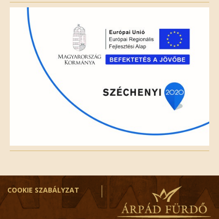
field
empty.
COOKIE SZABÁLYZAT