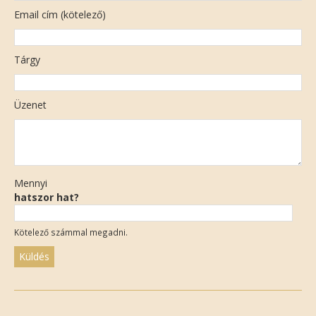
Email cím (kötelező)
Tárgy
Üzenet
Mennyi
hatszor hat?
Kötelező számmal megadni.
Please
leave
this