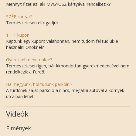
Mennyit fizet az, aki MVGYOSZ kártyával rendelkezik?
SZÉP kártya?
Természetesen elfogadjuk.
1 + 1 kupon
Kaptunk egy kupont valahonnan, nem tudom fel tudjuk-e
használni Önöknél?
Gyerekkel mehetünk-e?
Természetesen igen, bár kimondottan gyerekmedencével nem
rendelkezik a Fürdő.
Ha megyünk, hol tudunk parkolni?
A fürdőnek saját parkolója nincs, megállni autóval a környék
utcáiban lehet.
Videók
Élmények