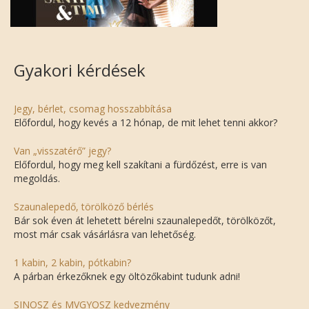
Gyakori kérdések
Jegy, bérlet, csomag hosszabbítása
Előfordul, hogy kevés a 12 hónap, de mit lehet tenni akkor?
Van „visszatérő” jegy?
Előfordul, hogy meg kell szakítani a fürdőzést, erre is van
megoldás.
Szaunalepedő, törölköző bérlés
Bár sok éven át lehetett bérelni szaunalepedőt, törölközőt,
most már csak vásárlásra van lehetőség.
1 kabin, 2 kabin, pótkabin?
A párban érkezőknek egy öltözőkabint tudunk adni!
SINOSZ és MVGYOSZ kedvezmény