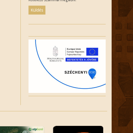
Please
leave
this
field
empty.