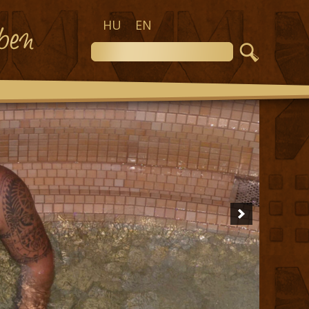
HU
EN