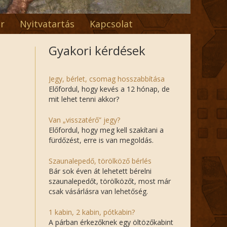
r
Nyitvatartás
Kapcsolat
Gyakori kérdések
Jegy, bérlet, csomag hosszabbítása
Előfordul, hogy kevés a 12 hónap, de
mit lehet tenni akkor?
Van „visszatérő” jegy?
Előfordul, hogy meg kell szakítani a
fürdőzést, erre is van megoldás.
Szaunalepedő, törölköző bérlés
Bár sok éven át lehetett bérelni
szaunalepedőt, törölközőt, most már
csak vásárlásra van lehetőség.
1 kabin, 2 kabin, pótkabin?
A párban érkezőknek egy öltözőkabint