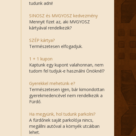
tudunk adni!
SINOSZ és MVGYOSZ kedvezmény
Mennyit fizet az, aki MVGYOSZ
kártyával rendelkezik?
SZÉP kártya?
Természetesen elfogadjuk.
1 + 1 kupon
Kaptunk egy kupont valahonnan, nem
tudom fel tudjuk-e használni Önöknél?
Gyerekkel mehetünk-e?
Természetesen igen, bár kimondottan
gyerekmedencével nem rendelkezik a
Fürdő.
Ha megyünk, hol tudunk parkolni?
A fürdőnek saját parkolója nincs,
megállni autóval a környék utcáiban
lehet.