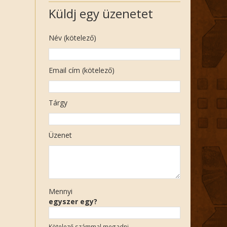
Küldj egy üzenetet
Név (kötelező)
Email cím (kötelező)
Tárgy
Üzenet
Mennyi
egyszer egy?
Kötelező számmal megadni.