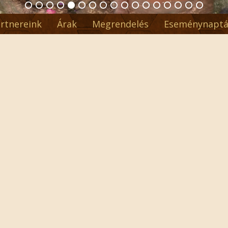
rtnereink
Árak
Megrendelés
Eseménynaptá