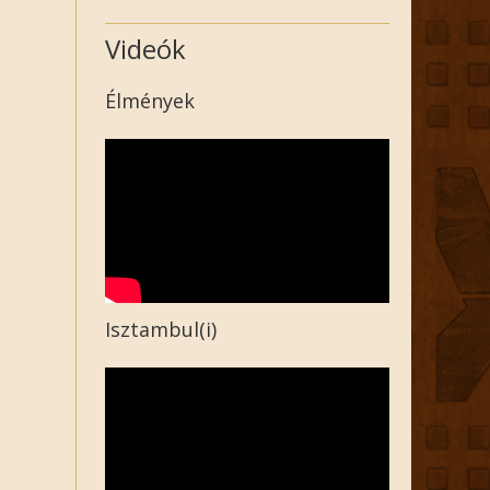
Videók
Élmények
Isztambul(i)