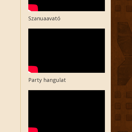
Szanuaavató
Party hangulat