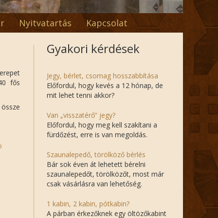
r
Nyitvatartás
Kapcsolat
Gyakori kérdések
zerepet
Jegy, bérlet, csomag hosszabbítása
40 fős
Előfordul, hogy kevés a 12 hónap, de
mit lehet tenni akkor?
 össze
Van „visszatérő” jegy?
Előfordul, hogy meg kell szakítani a
fürdőzést, erre is van megoldás.
o
Szaunalepedő, törölköző bérlés
Bár sok éven át lehetett bérelni
szaunalepedőt, törölközőt, most már
csak vásárlásra van lehetőség.
1 kabin, 2 kabin, pótkabin?
A párban érkezőknek egy öltözőkabint