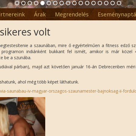
rtnereink
Árak
Megrendelés
Eseménynaptá
sikeres volt
 megtestesítenie a szaunában, mire ő egyértelműen a fitness edző s
 programon indiánként bukkant fel ismét, amikor is már közel 
te be a szunába.
diával párban), majd azt követően január 16-án Debrecenben méri
vashatunk, ahol még több képet láthatunk.
arvia-saunabau-iv-magyar-orszagos-szaunamester-bajnoksag-ii-fordul