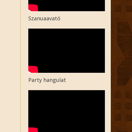
Szanuaavató
Party hangulat