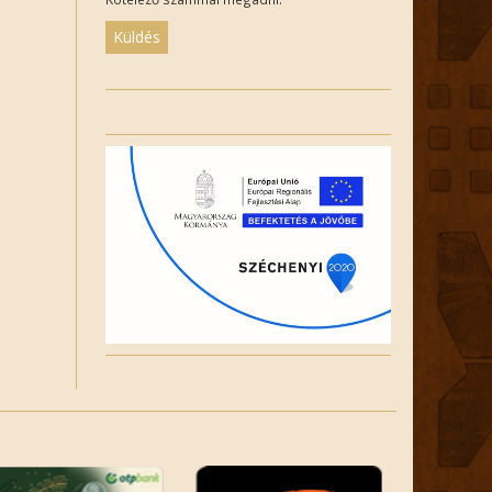
Please
leave
this
field
empty.