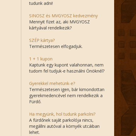
tudunk adni!
SINOSZ és MVGYOSZ kedvezmény
Mennyit fizet az, aki MVGYOSZ
kártyával rendelkezik?
SZÉP kártya?
Természetesen elfogadjuk.
1 + 1 kupon
Kaptunk egy kupont valahonnan, nem
tudom fel tudjuk-e használni Önöknél?
Gyerekkel mehetünk-e?
Természetesen igen, bár kimondottan
gyerekmedencével nem rendelkezik a
Fürdő.
Ha megyünk, hol tudunk parkolni?
A fürdőnek saját parkolója nincs,
megállni autóval a környék utcáiban
lehet.