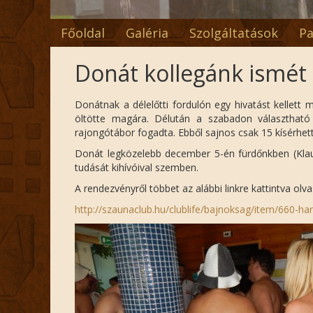
Főoldal
Galéria
Szolgáltatások
Pa
Donát kollegánk ismét 
Donátnak a délelőtti fordulón egy hivatást kellett
öltötte magára. Délután a szabadon választható
rajongótábor fogadta. Ebből sajnos csak 15 kísérhet
Donát legközelebb december 5-én fürdőnkben (Klau
tudását kihívóival szemben.
A rendezvényről többet az alábbi linkre kattintva ol
http://szaunaclub.hu/clublife/bajnoksag/item/660-h