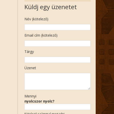
Küldj egy üzenetet
Név (kötelező)
Email cím (kötelező)
Tárgy
Üzenet
Mennyi
nyolcszor nyolc?
Kötelező számmal megadni.