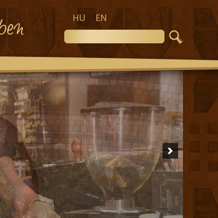
HU
EN