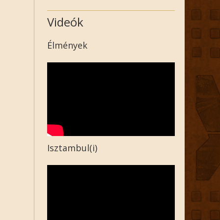
Videók
Élmények
Isztambul(i)