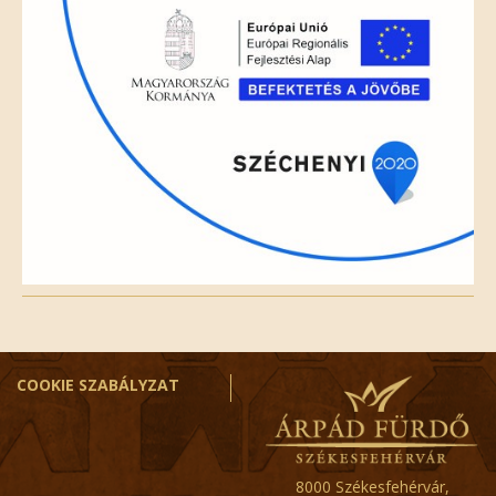
COOKIE SZABÁLYZAT
8000 Székesfehérvár,