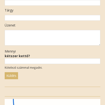
Tárgy
Üzenet
Mennyi
kétszer kettő?
Kötelező számmal megadni.
Please
leave
this
field
empty.