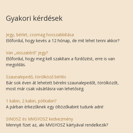
Gyakori kérdések
Jegy, bérlet, csomag hosszabbítása
Előfordul, hogy kevés a 12 hónap, de mit lehet tenni akkor?
Van „visszatérő” jegy?
Előfordul, hogy meg kell szakítani a fürdőzést, erre is van
megoldás.
Szaunalepedő, törölköző bérlés
Bár sok éven át lehetett bérelni szaunalepedőt, törölközőt,
most már csak vásárlásra van lehetőség.
1 kabin, 2 kabin, pótkabin?
A párban érkezőknek egy öltözőkabint tudunk adni!
SINOSZ és MVGYOSZ kedvezmény
Mennyit fizet az, aki MVGYOSZ kártyával rendelkezik?