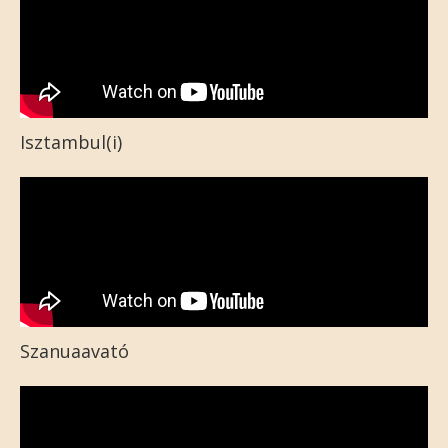
Isztambul(i)
Szanuaavató