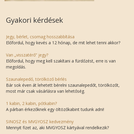
Gyakori kérdések
Jegy, bérlet, csomag hosszabbítása
Előfordul, hogy kevés a 12 hónap, de mit lehet tenni akkor?
Van „visszatérő” jegy?
Előfordul, hogy meg kell szakítani a fürdőzést, erre is van
megoldás.
Szaunalepedő, törölköző bérlés
Bár sok éven át lehetett bérelni szaunalepedőt, törölközőt,
most már csak vásárlásra van lehetőség.
1 kabin, 2 kabin, pótkabin?
A párban érkezőknek egy öltözőkabint tudunk adni!
SINOSZ és MVGYOSZ kedvezmény
Mennyit fizet az, aki MVGYOSZ kártyával rendelkezik?