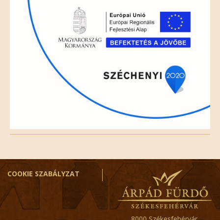
COOKIE SZABÁLYZAT
8000 Székesfehérvár,