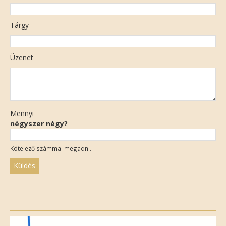
Tárgy
Üzenet
Mennyi
négyszer négy?
Kötelező számmal megadni.
Please
leave
this
field
empty.