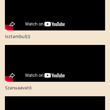
Isztambul(i)
Szanuaavató