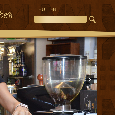
HU
EN