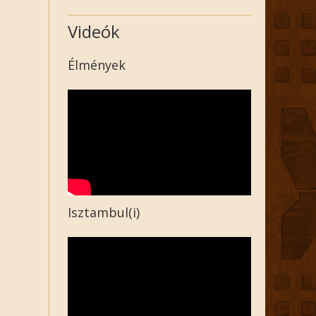
Videók
Élmények
Isztambul(i)