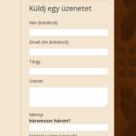
Küldj egy üzenetet
Név (kötelező)
Email cím (kötelező)
Tárgy
Üzenet
Mennyi
háromszor három?
Kötelező számmal megadni.