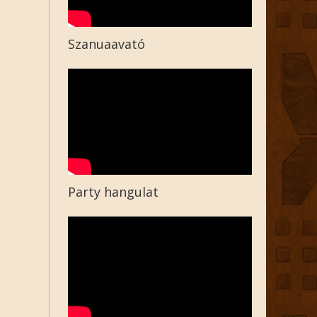
Szanuaavató
Party hangulat