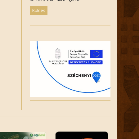
Please
leave
this
field
empty.