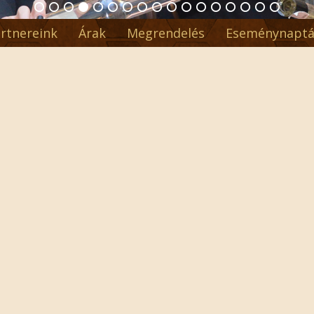
rtnereink
Árak
Megrendelés
Eseménynaptá