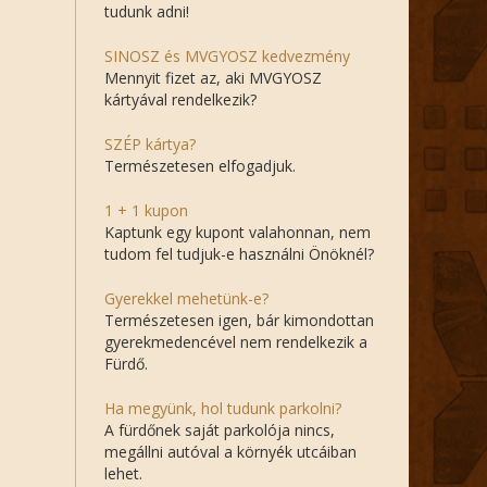
tudunk adni!
SINOSZ és MVGYOSZ kedvezmény
Mennyit fizet az, aki MVGYOSZ
kártyával rendelkezik?
SZÉP kártya?
Természetesen elfogadjuk.
1 + 1 kupon
Kaptunk egy kupont valahonnan, nem
tudom fel tudjuk-e használni Önöknél?
Gyerekkel mehetünk-e?
Természetesen igen, bár kimondottan
gyerekmedencével nem rendelkezik a
Fürdő.
Ha megyünk, hol tudunk parkolni?
A fürdőnek saját parkolója nincs,
megállni autóval a környék utcáiban
lehet.