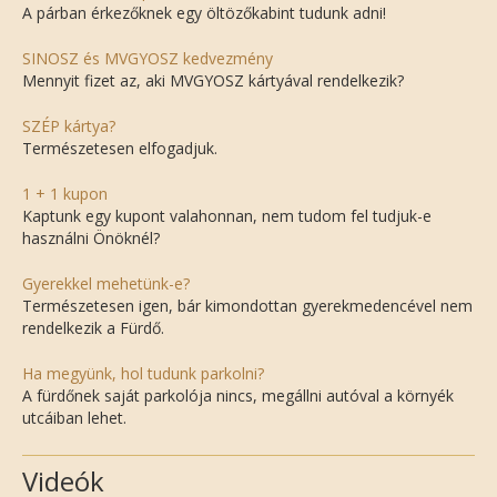
A párban érkezőknek egy öltözőkabint tudunk adni!
SINOSZ és MVGYOSZ kedvezmény
Mennyit fizet az, aki MVGYOSZ kártyával rendelkezik?
SZÉP kártya?
Természetesen elfogadjuk.
1 + 1 kupon
Kaptunk egy kupont valahonnan, nem tudom fel tudjuk-e
használni Önöknél?
Gyerekkel mehetünk-e?
Természetesen igen, bár kimondottan gyerekmedencével nem
rendelkezik a Fürdő.
Ha megyünk, hol tudunk parkolni?
A fürdőnek saját parkolója nincs, megállni autóval a környék
utcáiban lehet.
Videók