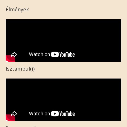
Élmények
Isztambul(i)