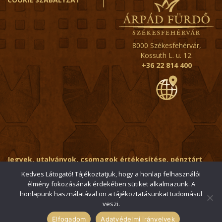
8000 Székesfehérvár,
Kossuth L. u. 12.
+36 22 814 400
Jegyek, utalványok, csomagok értékesítése, pénztárt
érintő kérdések:
ertekesito@fehervar-arpadfurdo.hu
Kedves Látogató! Tájékoztatjuk, hogy a honlap felhasználói
élmény fokozásának érdekében sütiket alkalmazunk. A
Általános érdeklődés:
info@fehervar-arpadfurdo.hu
honlapunk használatával ön a tájékoztatásunkat tudomásul
veszi.
© 2006-2026 Székesfehérvári Árpád Fürdő / Minden jog
fenntartva
Elfogadom
Adatvédelmi irányelvek