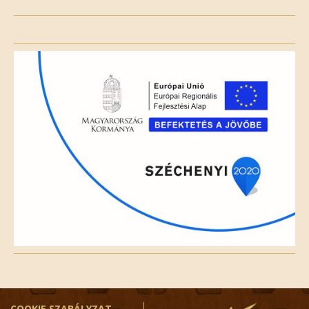
Please
leave
this
field
empty.
COOKIE SZABÁLYZAT