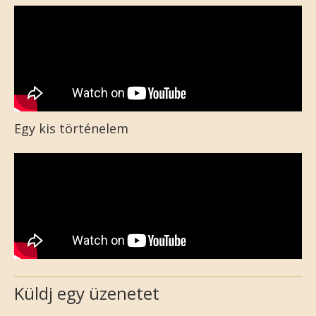
Egy kis történelem
Küldj egy üzenetet