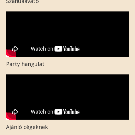
Szanuaavató
Party hangulat
Ajánló cégeknek