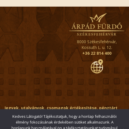
8000 Székesfehérvár,
Kossuth L. u. 12.
+36 22 814 400
Jegyek, utalványok, csomagok értékesítése, pénztárt
érintő kérdések:
ertekesito@fehervar-arpadfurdo.hu
Kedves Látogató! Tájékoztatjuk, hogy a honlap felhasználói
élmény fokozásának érdekében sütiket alkalmazunk. A
Általános érdeklődés:
info@fehervar-arpadfurdo.hu
honlapunk használatával ön a tájékoztatásunkat tudomásul