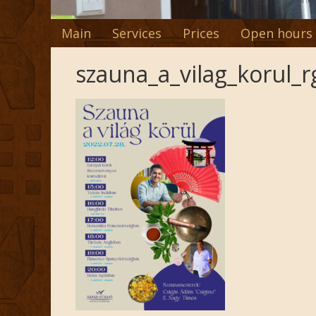
Main
Services
Prices
Open hours
szauna_a_vilag_korul_r