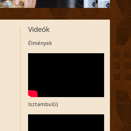
Videók
Élmények
Isztambul(i)