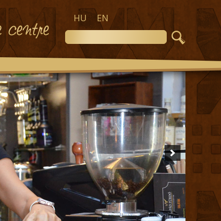
HU
EN