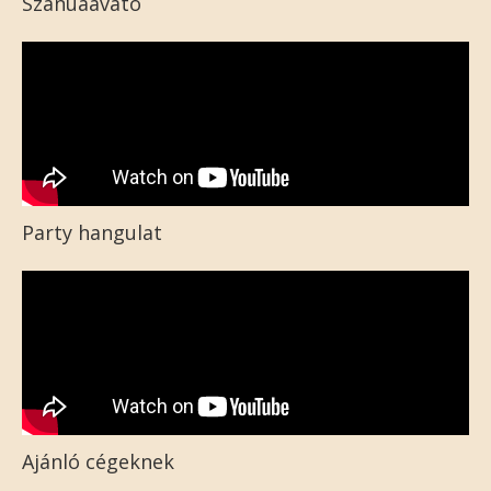
Szanuaavató
Party hangulat
Ajánló cégeknek