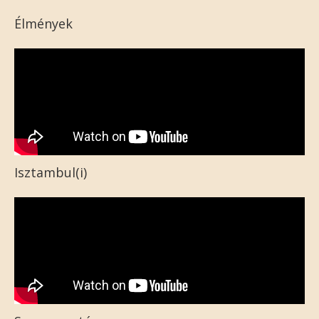
Élmények
Isztambul(i)