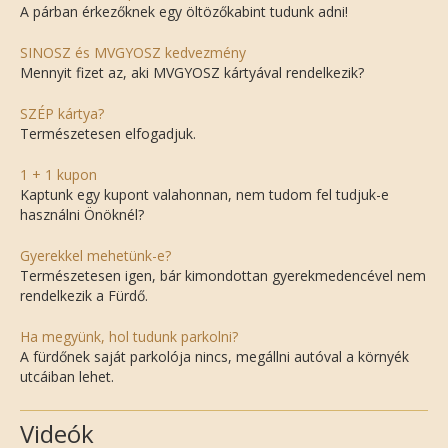
A párban érkezőknek egy öltözőkabint tudunk adni!
SINOSZ és MVGYOSZ kedvezmény
Mennyit fizet az, aki MVGYOSZ kártyával rendelkezik?
SZÉP kártya?
Természetesen elfogadjuk.
1 + 1 kupon
Kaptunk egy kupont valahonnan, nem tudom fel tudjuk-e
használni Önöknél?
Gyerekkel mehetünk-e?
Természetesen igen, bár kimondottan gyerekmedencével nem
rendelkezik a Fürdő.
Ha megyünk, hol tudunk parkolni?
A fürdőnek saját parkolója nincs, megállni autóval a környék
utcáiban lehet.
Videók