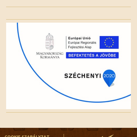
Please
leave
this
field
empty.
COOKIE SZABÁLYZAT