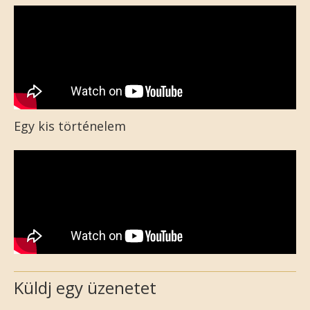
Egy kis történelem
Küldj egy üzenetet