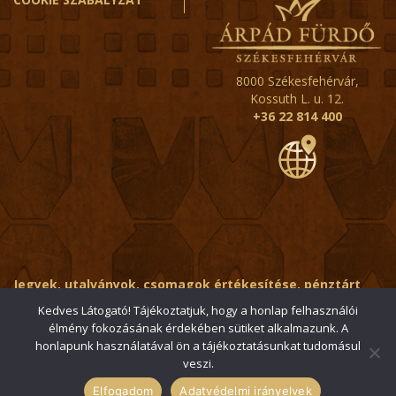
8000 Székesfehérvár,
Kossuth L. u. 12.
+36 22 814 400
Jegyek, utalványok, csomagok értékesítése, pénztárt
érintő kérdések:
ertekesito@fehervar-arpadfurdo.hu
Kedves Látogató! Tájékoztatjuk, hogy a honlap felhasználói
élmény fokozásának érdekében sütiket alkalmazunk. A
Általános érdeklődés:
info@fehervar-arpadfurdo.hu
honlapunk használatával ön a tájékoztatásunkat tudomásul
veszi.
© 2006-2026 Székesfehérvári Árpád Fürdő / Minden jog
fenntartva
Elfogadom
Adatvédelmi irányelvek