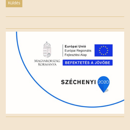
Please
leave
this
field
empty.