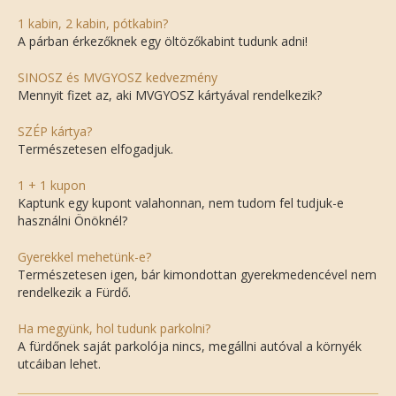
1 kabin, 2 kabin, pótkabin?
A párban érkezőknek egy öltözőkabint tudunk adni!
SINOSZ és MVGYOSZ kedvezmény
Mennyit fizet az, aki MVGYOSZ kártyával rendelkezik?
SZÉP kártya?
Természetesen elfogadjuk.
1 + 1 kupon
Kaptunk egy kupont valahonnan, nem tudom fel tudjuk-e
használni Önöknél?
Gyerekkel mehetünk-e?
Természetesen igen, bár kimondottan gyerekmedencével nem
rendelkezik a Fürdő.
Ha megyünk, hol tudunk parkolni?
A fürdőnek saját parkolója nincs, megállni autóval a környék
utcáiban lehet.