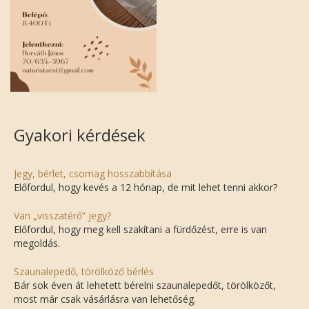
Gyakori kérdések
Jegy, bérlet, csomag hosszabbítása
Előfordul, hogy kevés a 12 hónap, de mit lehet tenni akkor?
Van „visszatérő” jegy?
Előfordul, hogy meg kell szakítani a fürdőzést, erre is van
megoldás.
Szaunalepedő, törölköző bérlés
Bár sok éven át lehetett bérelni szaunalepedőt, törölközőt,
most már csak vásárlásra van lehetőség.