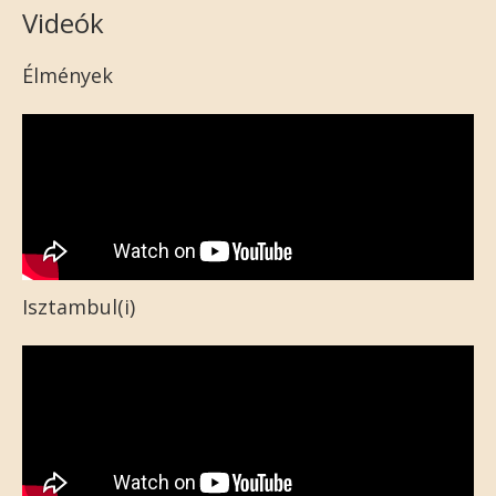
Videók
Élmények
Isztambul(i)