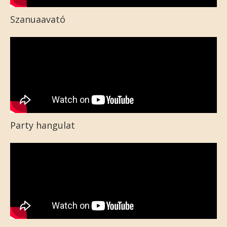
Szanuaavató
Party hangulat