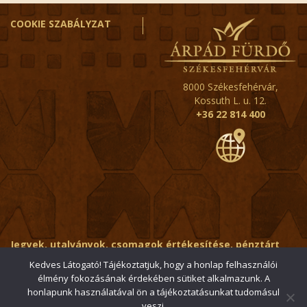
COOKIE SZABÁLYZAT
8000 Székesfehérvár,
Kossuth L. u. 12.
+36 22 814 400
Jegyek, utalványok, csomagok értékesítése, pénztárt
érintő kérdések:
ertekesito@fehervar-arpadfurdo.hu
Kedves Látogató! Tájékoztatjuk, hogy a honlap felhasználói
élmény fokozásának érdekében sütiket alkalmazunk. A
Általános érdeklődés:
info@fehervar-arpadfurdo.hu
honlapunk használatával ön a tájékoztatásunkat tudomásul
veszi.