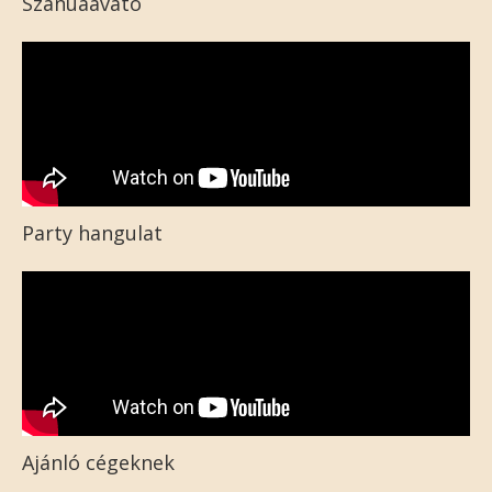
Szanuaavató
Party hangulat
Ajánló cégeknek