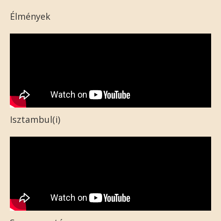
Élmények
Isztambul(i)