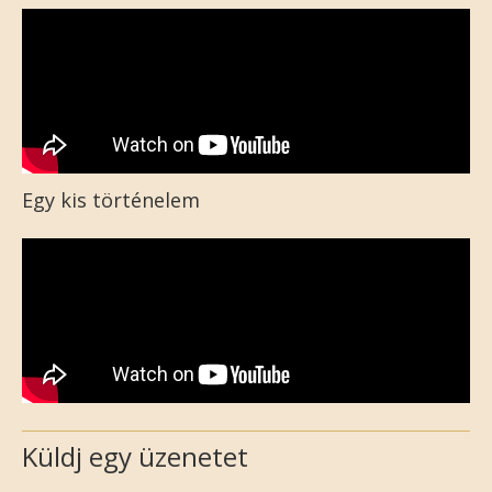
Egy kis történelem
Küldj egy üzenetet