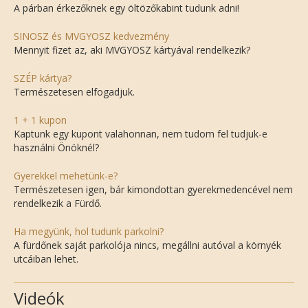
A párban érkezőknek egy öltözőkabint tudunk adni!
SINOSZ és MVGYOSZ kedvezmény
Mennyit fizet az, aki MVGYOSZ kártyával rendelkezik?
SZÉP kártya?
Természetesen elfogadjuk.
1 + 1 kupon
Kaptunk egy kupont valahonnan, nem tudom fel tudjuk-e
használni Önöknél?
Gyerekkel mehetünk-e?
Természetesen igen, bár kimondottan gyerekmedencével nem
rendelkezik a Fürdő.
Ha megyünk, hol tudunk parkolni?
A fürdőnek saját parkolója nincs, megállni autóval a környék
utcáiban lehet.
Videók