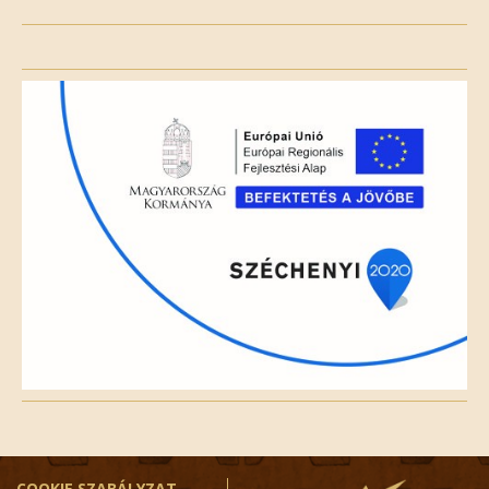
Please
leave
this
field
empty.
COOKIE SZABÁLYZAT