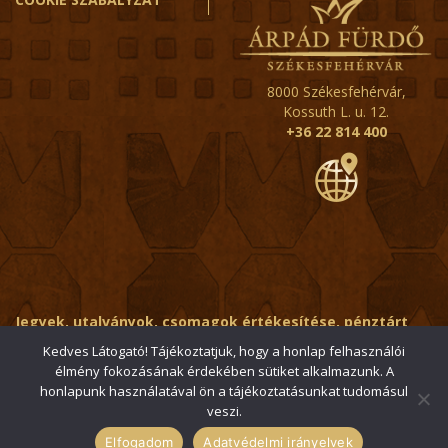
8000 Székesfehérvár,
Kossuth L. u. 12.
+36 22 814 400
Jegyek, utalványok, csomagok értékesítése, pénztárt
érintő kérdések:
ertekesito@fehervar-arpadfurdo.hu
Kedves Látogató! Tájékoztatjuk, hogy a honlap felhasználói
élmény fokozásának érdekében sütiket alkalmazunk. A
Általános érdeklődés:
info@fehervar-arpadfurdo.hu
honlapunk használatával ön a tájékoztatásunkat tudomásul
veszi.
© 2006-2026 Székesfehérvári Árpád Fürdő / Minden jog
fenntartva
Elfogadom
Adatvédelmi irányelvek