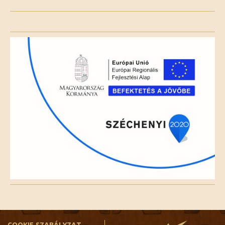
Please
leave
this
field
empty.
COOKIE SZABÁLYZAT