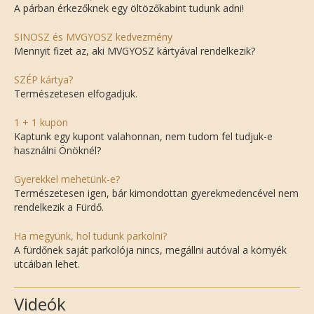
A párban érkezőknek egy öltözőkabint tudunk adni!
SINOSZ és MVGYOSZ kedvezmény
Mennyit fizet az, aki MVGYOSZ kártyával rendelkezik?
SZÉP kártya?
Természetesen elfogadjuk.
1 + 1 kupon
Kaptunk egy kupont valahonnan, nem tudom fel tudjuk-e
használni Önöknél?
Gyerekkel mehetünk-e?
Természetesen igen, bár kimondottan gyerekmedencével nem
rendelkezik a Fürdő.
Ha megyünk, hol tudunk parkolni?
A fürdőnek saját parkolója nincs, megállni autóval a környék
utcáiban lehet.
Videók