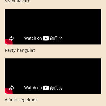
Szanuaavató
Party hangulat
Ajánló cégeknek