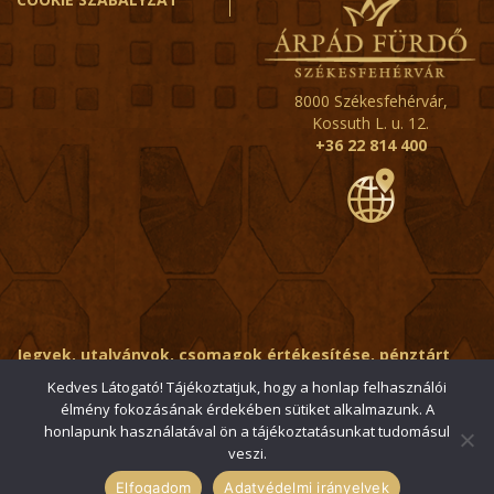
8000 Székesfehérvár,
Kossuth L. u. 12.
+36 22 814 400
Jegyek, utalványok, csomagok értékesítése, pénztárt
érintő kérdések:
ertekesito@fehervar-arpadfurdo.hu
Kedves Látogató! Tájékoztatjuk, hogy a honlap felhasználói
élmény fokozásának érdekében sütiket alkalmazunk. A
Általános érdeklődés:
info@fehervar-arpadfurdo.hu
honlapunk használatával ön a tájékoztatásunkat tudomásul
veszi.
© 2006-2026 Székesfehérvári Árpád Fürdő / Minden jog
fenntartva
Elfogadom
Adatvédelmi irányelvek