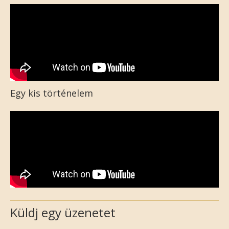
Egy kis történelem
Küldj egy üzenetet