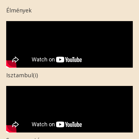
Élmények
Isztambul(i)