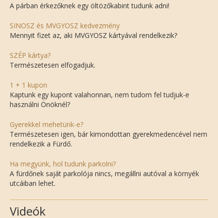
A párban érkezőknek egy öltözőkabint tudunk adni!
SINOSZ és MVGYOSZ kedvezmény
Mennyit fizet az, aki MVGYOSZ kártyával rendelkezik?
SZÉP kártya?
Természetesen elfogadjuk.
1 + 1 kupon
Kaptunk egy kupont valahonnan, nem tudom fel tudjuk-e
használni Önöknél?
Gyerekkel mehetünk-e?
Természetesen igen, bár kimondottan gyerekmedencével nem
rendelkezik a Fürdő.
Ha megyünk, hol tudunk parkolni?
A fürdőnek saját parkolója nincs, megállni autóval a környék
utcáiban lehet.
Videók