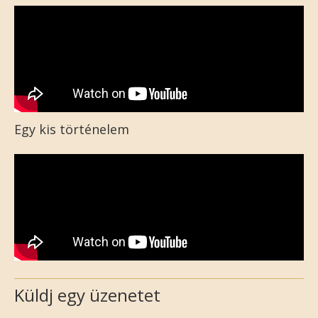
Egy kis történelem
Küldj egy üzenetet