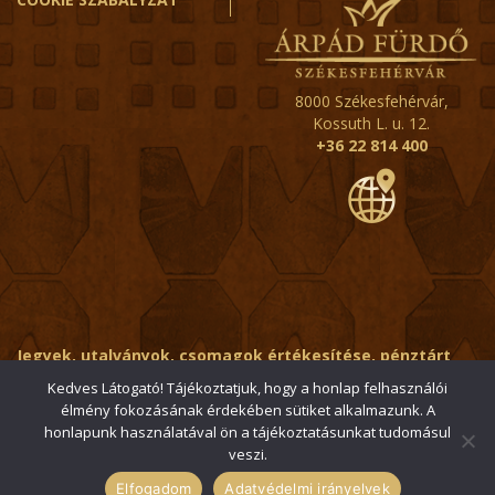
8000 Székesfehérvár,
Kossuth L. u. 12.
+36 22 814 400
Jegyek, utalványok, csomagok értékesítése, pénztárt
érintő kérdések:
ertekesito@fehervar-arpadfurdo.hu
Kedves Látogató! Tájékoztatjuk, hogy a honlap felhasználói
élmény fokozásának érdekében sütiket alkalmazunk. A
Általános érdeklődés:
info@fehervar-arpadfurdo.hu
honlapunk használatával ön a tájékoztatásunkat tudomásul
veszi.
© 2006-2026 Székesfehérvári Árpád Fürdő / Minden jog
fenntartva
Elfogadom
Adatvédelmi irányelvek