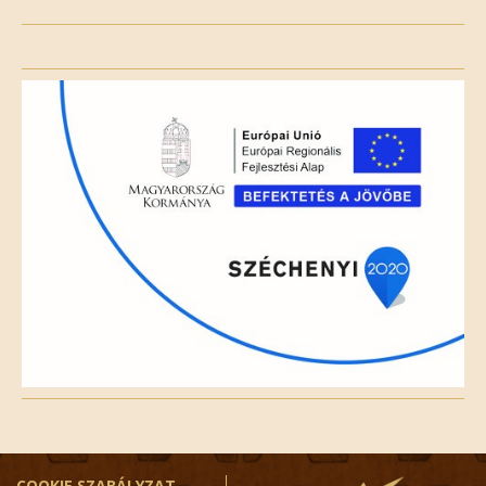
Please
leave
this
field
empty.
COOKIE SZABÁLYZAT