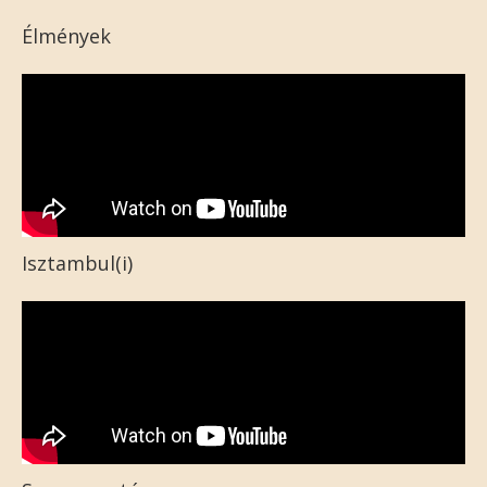
Élmények
Isztambul(i)