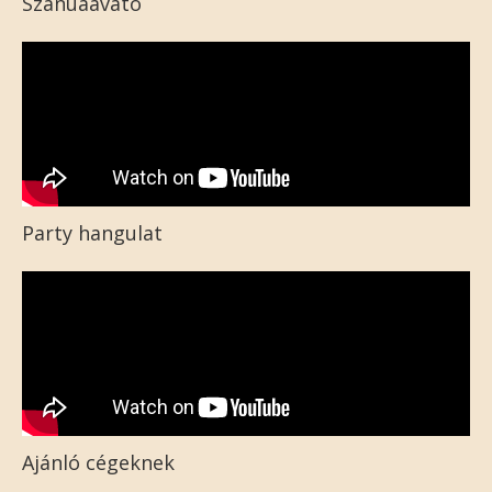
Szanuaavató
Party hangulat
Ajánló cégeknek