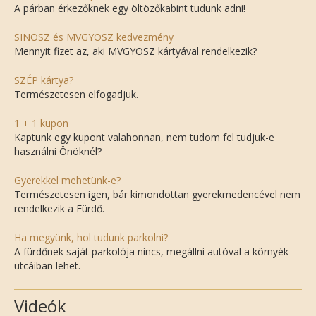
A párban érkezőknek egy öltözőkabint tudunk adni!
SINOSZ és MVGYOSZ kedvezmény
Mennyit fizet az, aki MVGYOSZ kártyával rendelkezik?
SZÉP kártya?
Természetesen elfogadjuk.
1 + 1 kupon
Kaptunk egy kupont valahonnan, nem tudom fel tudjuk-e
használni Önöknél?
Gyerekkel mehetünk-e?
Természetesen igen, bár kimondottan gyerekmedencével nem
rendelkezik a Fürdő.
Ha megyünk, hol tudunk parkolni?
A fürdőnek saját parkolója nincs, megállni autóval a környék
utcáiban lehet.
Videók