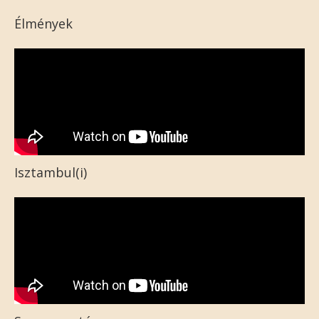
Élmények
Isztambul(i)