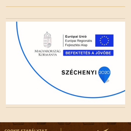
Please
leave
this
field
empty.
COOKIE SZABÁLYZAT