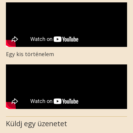
Egy kis történelem
Küldj egy üzenetet