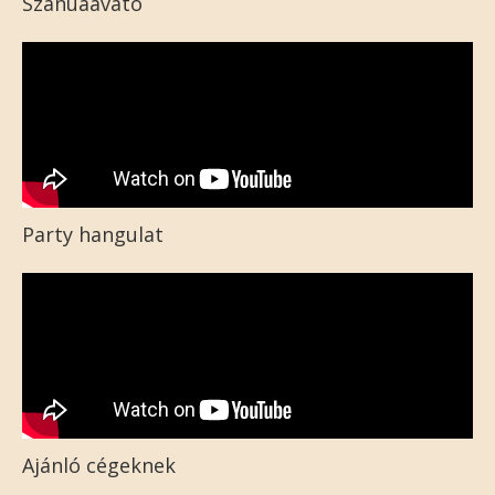
Szanuaavató
Party hangulat
Ajánló cégeknek