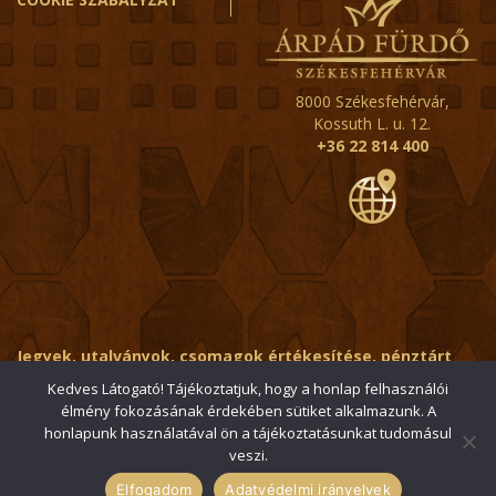
8000 Székesfehérvár,
Kossuth L. u. 12.
+36 22 814 400
Jegyek, utalványok, csomagok értékesítése, pénztárt
érintő kérdések:
ertekesito@fehervar-arpadfurdo.hu
Kedves Látogató! Tájékoztatjuk, hogy a honlap felhasználói
élmény fokozásának érdekében sütiket alkalmazunk. A
Általános érdeklődés:
info@fehervar-arpadfurdo.hu
honlapunk használatával ön a tájékoztatásunkat tudomásul
veszi.
© 2006-2026 Székesfehérvári Árpád Fürdő / Minden jog
fenntartva
Elfogadom
Adatvédelmi irányelvek