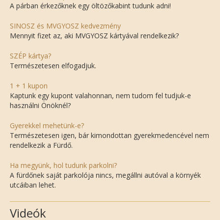
A párban érkezőknek egy öltözőkabint tudunk adni!
SINOSZ és MVGYOSZ kedvezmény
Mennyit fizet az, aki MVGYOSZ kártyával rendelkezik?
SZÉP kártya?
Természetesen elfogadjuk.
1 + 1 kupon
Kaptunk egy kupont valahonnan, nem tudom fel tudjuk-e
használni Önöknél?
Gyerekkel mehetünk-e?
Természetesen igen, bár kimondottan gyerekmedencével nem
rendelkezik a Fürdő.
Ha megyünk, hol tudunk parkolni?
A fürdőnek saját parkolója nincs, megállni autóval a környék
utcáiban lehet.
Videók