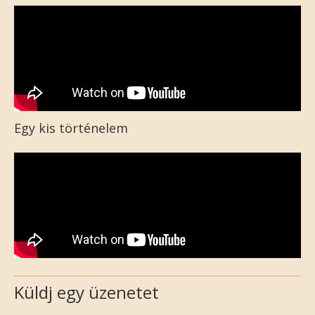
Egy kis történelem
Küldj egy üzenetet