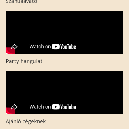
Szanuaavató
Party hangulat
Ajánló cégeknek