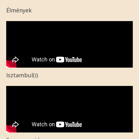
Élmények
Isztambul(i)