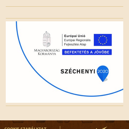
Please
leave
this
field
empty.
COOKIE SZABÁLYZAT