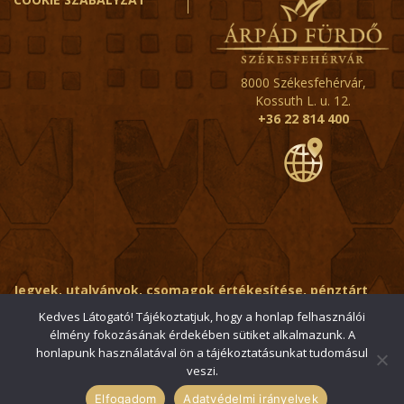
8000 Székesfehérvár,
Kossuth L. u. 12.
+36 22 814 400
Jegyek, utalványok, csomagok értékesítése, pénztárt
érintő kérdések:
ertekesito@fehervar-arpadfurdo.hu
Kedves Látogató! Tájékoztatjuk, hogy a honlap felhasználói
élmény fokozásának érdekében sütiket alkalmazunk. A
Általános érdeklődés:
info@fehervar-arpadfurdo.hu
honlapunk használatával ön a tájékoztatásunkat tudomásul
veszi.
© 2006-2026 Székesfehérvári Árpád Fürdő / Minden jog
fenntartva
Elfogadom
Adatvédelmi irányelvek