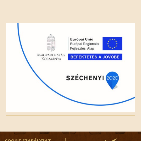
Please
leave
this
field
empty.
COOKIE SZABÁLYZAT