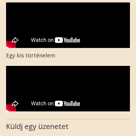
Egy kis történelem
Küldj egy üzenetet