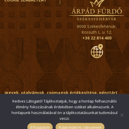
8000 Székesfehérvár,
Kossuth L. u. 12.
+36 22 814 400
Jegyek, utalványok, csomagok értékesítése, pénztárt
érintő kérdések:
ertekesito@fehervar-arpadfurdo.hu
Kedves Látogató! Tájékoztatjuk, hogy a honlap felhasználói
élmény fokozásának érdekében sütiket alkalmazunk. A
Általános érdeklődés:
info@fehervar-arpadfurdo.hu
honlapunk használatával ön a tájékoztatásunkat tudomásul
veszi.
© 2006-2026 Székesfehérvári Árpád Fürdő / Minden jog
fenntartva
Elfogadom
Adatvédelmi irányelvek