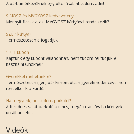
A párban érkezőknek egy öltözőkabint tudunk adni!
SINOSZ és MVGYOSZ kedvezmény
Mennyit fizet az, aki MVGYOSZ kártyával rendelkezik?
SZÉP kártya?
Természetesen elfogadjuk.
1 + 1 kupon
Kaptunk egy kupont valahonnan, nem tudom fel tudjuk-e
használni Önöknél?
Gyerekkel mehetünk-e?
Természetesen igen, bár kimondottan gyerekmedencével nem
rendelkezik a Fürdő.
Ha megyünk, hol tudunk parkolni?
A fürdőnek saját parkolója nincs, megállni autóval a környék
utcáiban lehet.
Videók