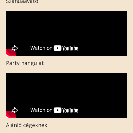
Szanuaavató
Party hangulat
Ajánló cégeknek