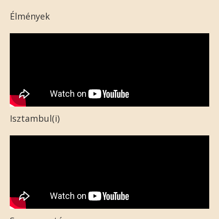
Élmények
Isztambul(i)