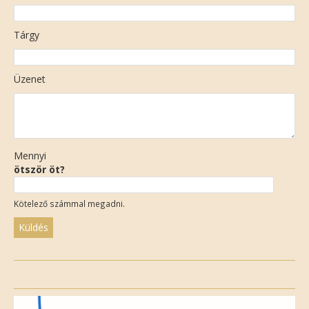
Tárgy
Üzenet
Mennyi
ötször öt?
Kötelező számmal megadni.
Please
leave
this
field
empty.