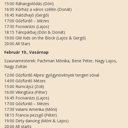
15:00 Ráhangolódás (Dóri)
16:00 Kórház a város szélén (Donát)
16:45 Kalózhajó (Gergő)
17:00 Gőzfürdő – Mézes
17:30 Focivarázs (Lajos)
18:15 Táncpárbaj (Dóri & Donát)
19:00 Old Kids on the Block (Lajos & Gergő)
20:00 All Stars
Február 19., Vasárnap
Szaunamesterek: Pachman Mónika, Bene Péter, Nagy Lajos,
Nagy Zoltán
12:00 Gőzfürdő Alpesi gyógynövények tengeri sóval
14:00 Gőzfürdő Mézes
15:00 Rumcájsz (Zoli)
16:00 Vikingtúra (Péter)
16:45 Focivarázs (Lajos)
17:00 Gőzfürdő – Mézes
17:30 Valami Amerika (Móni)
18:15 Francia pezsgő (Péter)
19:00 Dirty dancing (Móni & Lajos)
20:00 All starts