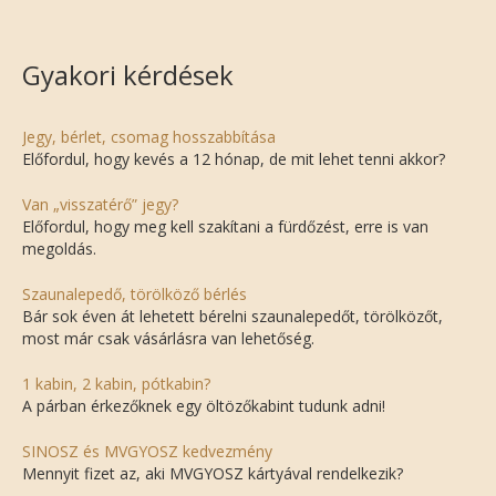
Gyakori kérdések
Jegy, bérlet, csomag hosszabbítása
Előfordul, hogy kevés a 12 hónap, de mit lehet tenni akkor?
Van „visszatérő” jegy?
Előfordul, hogy meg kell szakítani a fürdőzést, erre is van
megoldás.
Szaunalepedő, törölköző bérlés
Bár sok éven át lehetett bérelni szaunalepedőt, törölközőt,
most már csak vásárlásra van lehetőség.
1 kabin, 2 kabin, pótkabin?
A párban érkezőknek egy öltözőkabint tudunk adni!
SINOSZ és MVGYOSZ kedvezmény
Mennyit fizet az, aki MVGYOSZ kártyával rendelkezik?