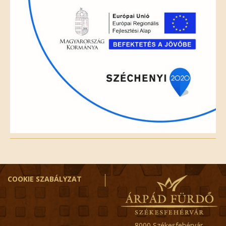
COOKIE SZABÁLYZAT
8000 Székesfehérvár,