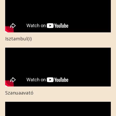
Isztambul(i)
Szanuaavató