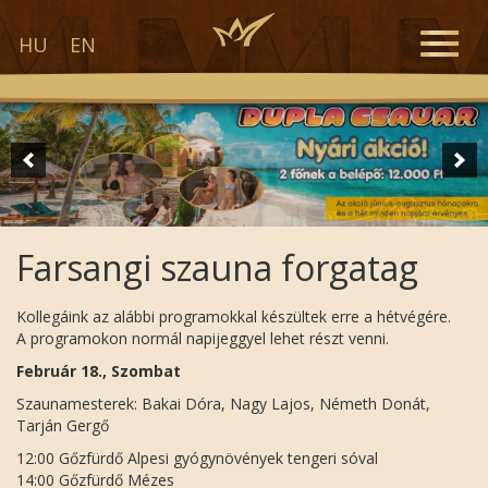
Toggle
HU
EN
naviga
Farsangi szauna forgatag
Kollegáink az alábbi programokkal készültek erre a hétvégére.
A programokon normál napijeggyel lehet részt venni.
Február 18., Szombat
Szaunamesterek: Bakai Dóra, Nagy Lajos, Németh Donát,
Tarján Gergő
12:00 Gőzfürdő Alpesi gyógynövények tengeri sóval
14:00 Gőzfürdő Mézes