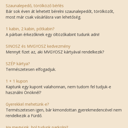
Szaunalepedő, törölköző bérlés
Bár sok éven át lehetett bérelni szaunalepedőt, törölközőt,
most már csak vásárlásra van lehetőség.
1 kabin, 2 kabin, pótkabin?
A párban érkezőknek egy öltözőkabint tudunk adni!
SINOSZ és MVGYOSZ kedvezmény
Mennyit fizet az, aki MVGYOSZ kártyával rendelkezik?
SZÉP kártya?
Természetesen elfogadjuk.
1 + 1 kupon
Kaptunk egy kupont valahonnan, nem tudom fel tudjuk-e
használni Önöknél?
Gyerekkel mehetünk-e?
Természetesen igen, bár kimondottan gyerekmedencével nem
rendelkezik a Fürdő.
Ha megyünk, hol tudunk parkolni?