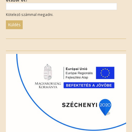
Kötelező számmal megadni.
Please
leave
this
field
empty.