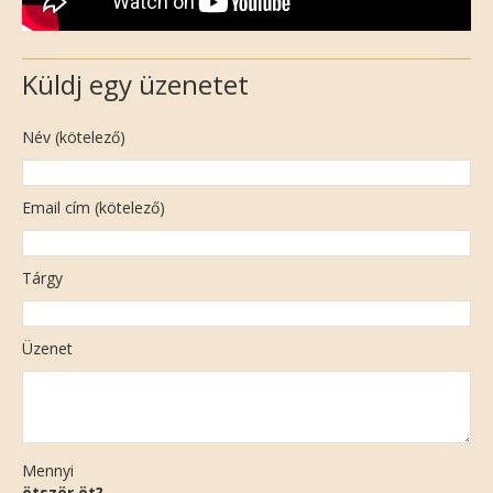
Küldj egy üzenetet
Név (kötelező)
Email cím (kötelező)
Tárgy
Üzenet
Mennyi
ötször öt?