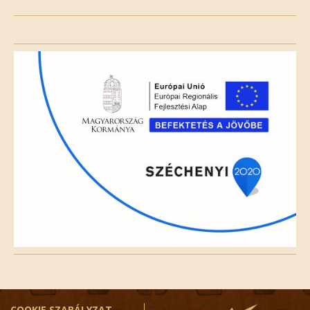
Please
leave
this
field
empty.
COOKIE SZABÁLYZAT