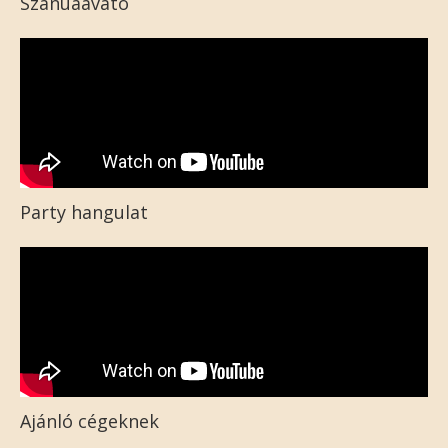
Szanuaavató
Party hangulat
Ajánló cégeknek