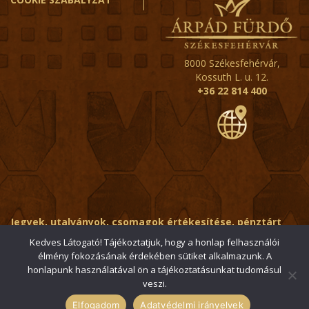
8000 Székesfehérvár,
Kossuth L. u. 12.
+36 22 814 400
Jegyek, utalványok, csomagok értékesítése, pénztárt
érintő kérdések:
ertekesito@fehervar-arpadfurdo.hu
Kedves Látogató! Tájékoztatjuk, hogy a honlap felhasználói
élmény fokozásának érdekében sütiket alkalmazunk. A
Általános érdeklődés:
info@fehervar-arpadfurdo.hu
honlapunk használatával ön a tájékoztatásunkat tudomásul
veszi.
© 2006-2026 Székesfehérvári Árpád Fürdő / Minden jog
fenntartva
Elfogadom
Adatvédelmi irányelvek