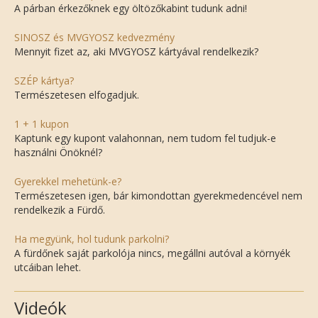
A párban érkezőknek egy öltözőkabint tudunk adni!
SINOSZ és MVGYOSZ kedvezmény
Mennyit fizet az, aki MVGYOSZ kártyával rendelkezik?
SZÉP kártya?
Természetesen elfogadjuk.
1 + 1 kupon
Kaptunk egy kupont valahonnan, nem tudom fel tudjuk-e
használni Önöknél?
Gyerekkel mehetünk-e?
Természetesen igen, bár kimondottan gyerekmedencével nem
rendelkezik a Fürdő.
Ha megyünk, hol tudunk parkolni?
A fürdőnek saját parkolója nincs, megállni autóval a környék
utcáiban lehet.
Videók