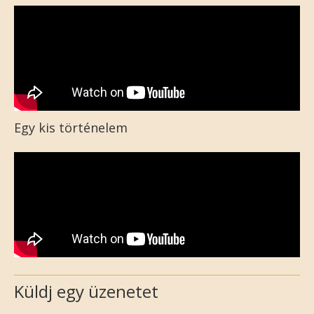
Egy kis történelem
Küldj egy üzenetet