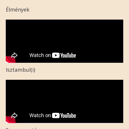
Élmények
Isztambul(i)