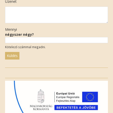
Üzenet
Mennyi
négyszer négy?
Kötelező számmal megadni.
Please
leave
this
field
empty.