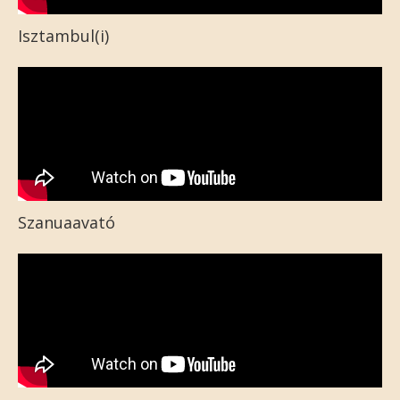
Isztambul(i)
Szanuaavató