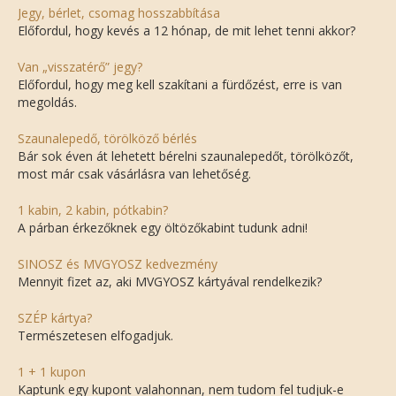
Jegy, bérlet, csomag hosszabbítása
Előfordul, hogy kevés a 12 hónap, de mit lehet tenni akkor?
Van „visszatérő” jegy?
Előfordul, hogy meg kell szakítani a fürdőzést, erre is van
megoldás.
Szaunalepedő, törölköző bérlés
Bár sok éven át lehetett bérelni szaunalepedőt, törölközőt,
most már csak vásárlásra van lehetőség.
1 kabin, 2 kabin, pótkabin?
A párban érkezőknek egy öltözőkabint tudunk adni!
SINOSZ és MVGYOSZ kedvezmény
Mennyit fizet az, aki MVGYOSZ kártyával rendelkezik?
SZÉP kártya?
Természetesen elfogadjuk.
1 + 1 kupon
Kaptunk egy kupont valahonnan, nem tudom fel tudjuk-e