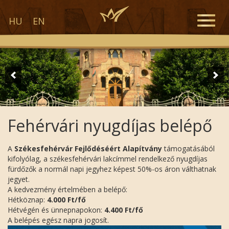
Toggle
HU
EN
naviga
Fehérvári nyugdíjas belépő
A
Székesfehérvár Fejlődéséért Alapítvány
támogatásából
kifolyólag, a székesfehérvári lakcímmel rendelkező nyugdíjas
fürdőzők a normál napi jegyhez képest 50%-os áron válthatnak
jegyet.
A kedvezmény értelmében a belépő:
Hétköznap:
4.000 Ft/fő
Hétvégén és ünnepnapokon:
4.400 Ft/fő
A belépés egész napra jogosít.