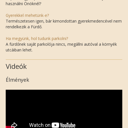
használni Önöknél?
Gyerekkel mehetünk-e?
Természetesen igen, bár kimondottan gyerekmedencével nem
rendelkezik a Fürdő.
Ha megyünk, hol tudunk parkolni?
A fürdőnek saját parkolója nincs, megállni autóval a környék
utcáiban lehet.
Videók
Élmények