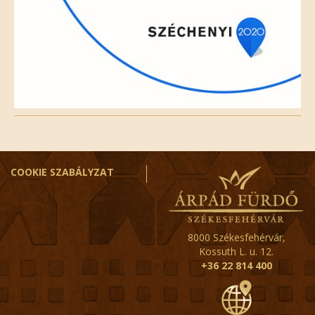
COOKIE SZABÁLYZAT
8000 Székesfehérvár,
Kossuth L. u. 12.
+36 22 814 400