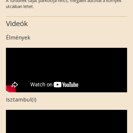
A fürdőnek saját parkolója nincs, megállni autóval a környék
utcáiban lehet.
Videók
Élmények
Isztambul(i)