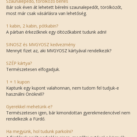
Szaunalepedő, törölköző bérlés
Bár sok éven át lehetett bérelni szaunalepedőt, törölközőt,
most már csak vásárlásra van lehetőség.
1 kabin, 2 kabin, pótkabin?
A párban érkezőknek egy öltözőkabint tudunk adni!
SINOSZ és MVGYOSZ kedvezmény
Mennyit fizet az, aki MVGYOSZ kártyával rendelkezik?
SZÉP kártya?
Természetesen elfogadjuk.
1 + 1 kupon
Kaptunk egy kupont valahonnan, nem tudom fel tudjuk-e
használni Önöknél?
Gyerekkel mehetünk-e?
Természetesen igen, bár kimondottan gyerekmedencével nem
rendelkezik a Fürdő.
Ha megyünk, hol tudunk parkolni?