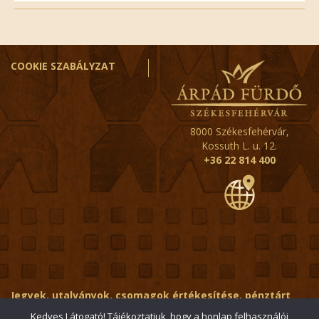
COOKIE SZABÁLYZAT
8000 Székesfehérvár,
Kossuth L. u. 12.
+36 22 814 400
Jegyek, utalványok, csomagok értékesítése, pénztárt
érintő kérdések:
ertekesito@fehervar-arpadfurdo.hu
Kedves Látogató! Tájékoztatjuk, hogy a honlap felhasználói