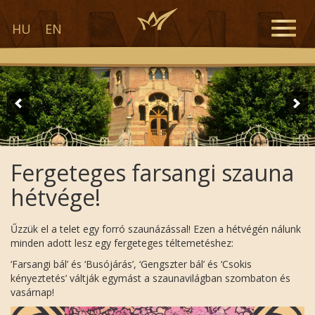
Toggle
HU
EN
naviga
Fergeteges farsangi szauna
hétvége!
Űzzük el a telet egy forró szaunázással! Ezen a hétvégén nálunk
minden adott lesz egy fergeteges téltemetéshez:
‘Farsangi bál’ és ‘Busójárás’, ‘Gengszter bál’ és ‘Csokis
kényeztetés’ váltják egymást a szaunavilágban szombaton és
vasárnap!