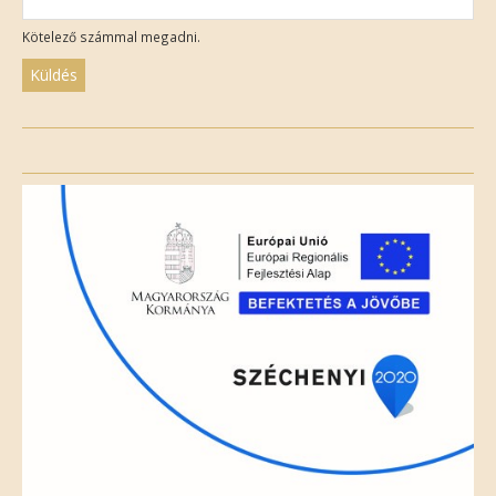
Kötelező számmal megadni.
Please
leave
this
field
empty.