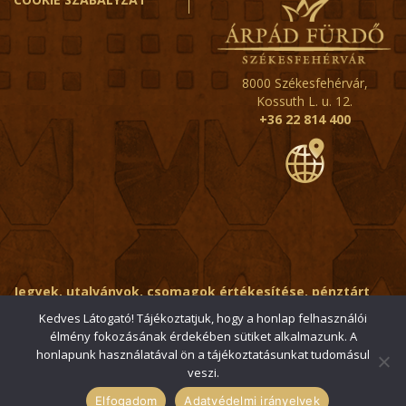
8000 Székesfehérvár,
Kossuth L. u. 12.
+36 22 814 400
Jegyek, utalványok, csomagok értékesítése, pénztárt
érintő kérdések:
ertekesito@fehervar-arpadfurdo.hu
Kedves Látogató! Tájékoztatjuk, hogy a honlap felhasználói
élmény fokozásának érdekében sütiket alkalmazunk. A
Általános érdeklődés:
info@fehervar-arpadfurdo.hu
honlapunk használatával ön a tájékoztatásunkat tudomásul
veszi.
© 2006-2026 Székesfehérvári Árpád Fürdő / Minden jog
fenntartva
Elfogadom
Adatvédelmi irányelvek