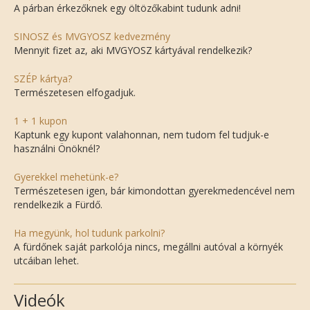
A párban érkezőknek egy öltözőkabint tudunk adni!
SINOSZ és MVGYOSZ kedvezmény
Mennyit fizet az, aki MVGYOSZ kártyával rendelkezik?
SZÉP kártya?
Természetesen elfogadjuk.
1 + 1 kupon
Kaptunk egy kupont valahonnan, nem tudom fel tudjuk-e
használni Önöknél?
Gyerekkel mehetünk-e?
Természetesen igen, bár kimondottan gyerekmedencével nem
rendelkezik a Fürdő.
Ha megyünk, hol tudunk parkolni?
A fürdőnek saját parkolója nincs, megállni autóval a környék
utcáiban lehet.
Videók