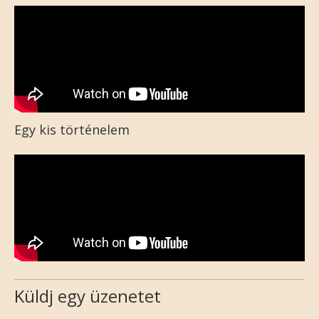
Egy kis történelem
Küldj egy üzenetet