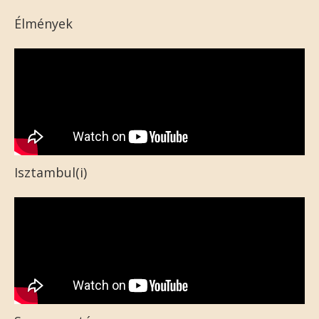
Élmények
Isztambul(i)