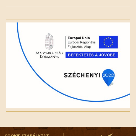
Please
leave
this
field
empty.
COOKIE SZABÁLYZAT