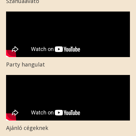
Szanuaavató
Party hangulat
Ajánló cégeknek