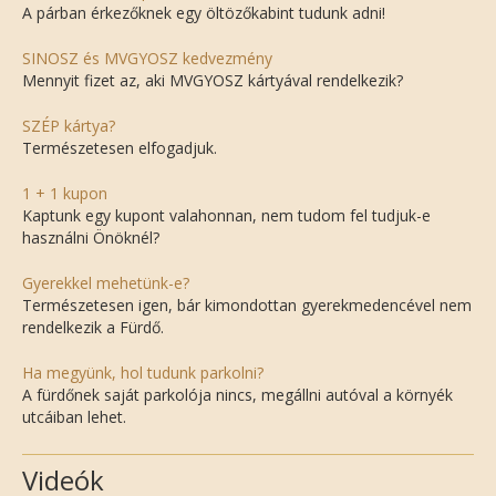
A párban érkezőknek egy öltözőkabint tudunk adni!
SINOSZ és MVGYOSZ kedvezmény
Mennyit fizet az, aki MVGYOSZ kártyával rendelkezik?
SZÉP kártya?
Természetesen elfogadjuk.
1 + 1 kupon
Kaptunk egy kupont valahonnan, nem tudom fel tudjuk-e
használni Önöknél?
Gyerekkel mehetünk-e?
Természetesen igen, bár kimondottan gyerekmedencével nem
rendelkezik a Fürdő.
Ha megyünk, hol tudunk parkolni?
A fürdőnek saját parkolója nincs, megállni autóval a környék
utcáiban lehet.
Videók