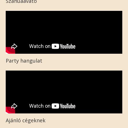
Szanuaavató
Party hangulat
Ajánló cégeknek