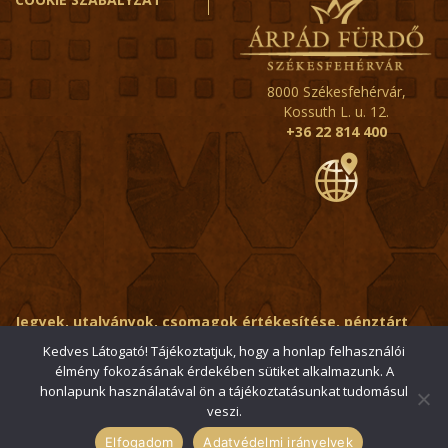
8000 Székesfehérvár,
Kossuth L. u. 12.
+36 22 814 400
Jegyek, utalványok, csomagok értékesítése, pénztárt
érintő kérdések:
ertekesito@fehervar-arpadfurdo.hu
Kedves Látogató! Tájékoztatjuk, hogy a honlap felhasználói
élmény fokozásának érdekében sütiket alkalmazunk. A
Általános érdeklődés:
info@fehervar-arpadfurdo.hu
honlapunk használatával ön a tájékoztatásunkat tudomásul
veszi.
© 2006-2026 Székesfehérvári Árpád Fürdő / Minden jog
fenntartva
Elfogadom
Adatvédelmi irányelvek