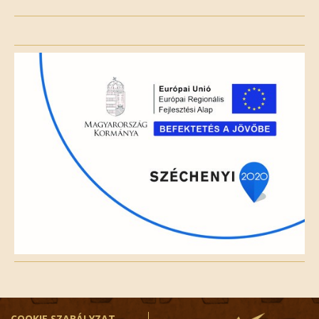
Please
leave
this
field
empty.
COOKIE SZABÁLYZAT