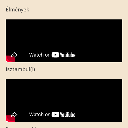
Élmények
Isztambul(i)