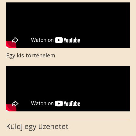
Egy kis történelem
Küldj egy üzenetet