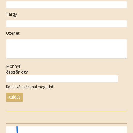
Tárgy
Üzenet
Mennyi
ötször öt?
Kötelező számmal megadni.
Please
leave
this
field
empty.