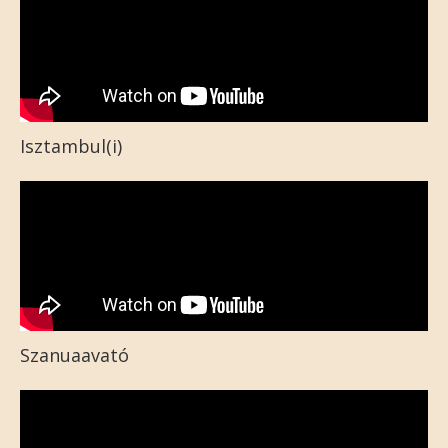
Isztambul(i)
Szanuaavató