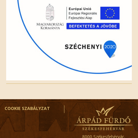
COOKIE SZABÁLYZAT
8000 Székesfehérvár,