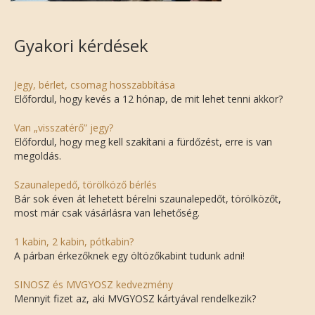
Gyakori kérdések
Jegy, bérlet, csomag hosszabbítása
Előfordul, hogy kevés a 12 hónap, de mit lehet tenni akkor?
Van „visszatérő” jegy?
Előfordul, hogy meg kell szakítani a fürdőzést, erre is van
megoldás.
Szaunalepedő, törölköző bérlés
Bár sok éven át lehetett bérelni szaunalepedőt, törölközőt,
most már csak vásárlásra van lehetőség.
1 kabin, 2 kabin, pótkabin?
A párban érkezőknek egy öltözőkabint tudunk adni!
SINOSZ és MVGYOSZ kedvezmény
Mennyit fizet az, aki MVGYOSZ kártyával rendelkezik?