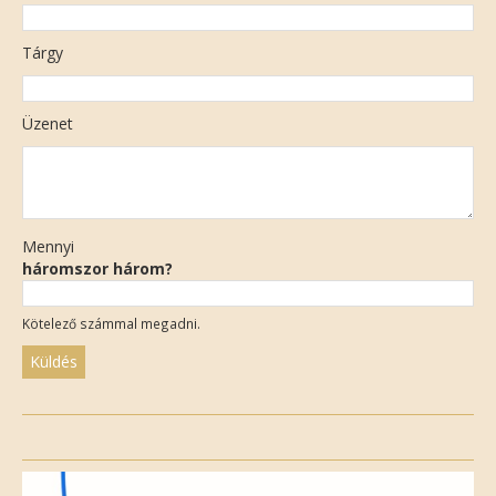
Tárgy
Üzenet
Mennyi
háromszor három?
Kötelező számmal megadni.
Please
leave
this
field
empty.