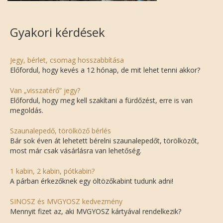
Gyakori kérdések
Jegy, bérlet, csomag hosszabbítása
Előfordul, hogy kevés a 12 hónap, de mit lehet tenni akkor?
Van „visszatérő” jegy?
Előfordul, hogy meg kell szakítani a fürdőzést, erre is van
megoldás.
Szaunalepedő, törölköző bérlés
Bár sok éven át lehetett bérelni szaunalepedőt, törölközőt,
most már csak vásárlásra van lehetőség.
1 kabin, 2 kabin, pótkabin?
A párban érkezőknek egy öltözőkabint tudunk adni!
SINOSZ és MVGYOSZ kedvezmény
Mennyit fizet az, aki MVGYOSZ kártyával rendelkezik?