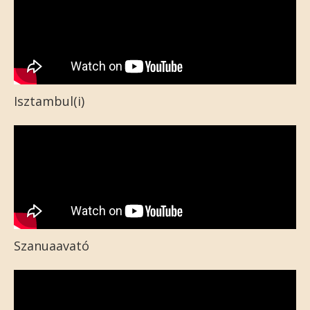
Isztambul(i)
Szanuaavató