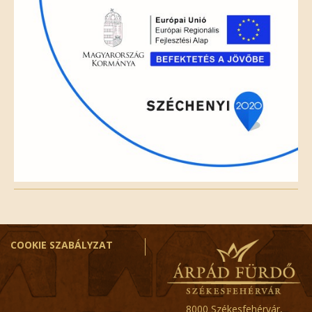
COOKIE SZABÁLYZAT
8000 Székesfehérvár,