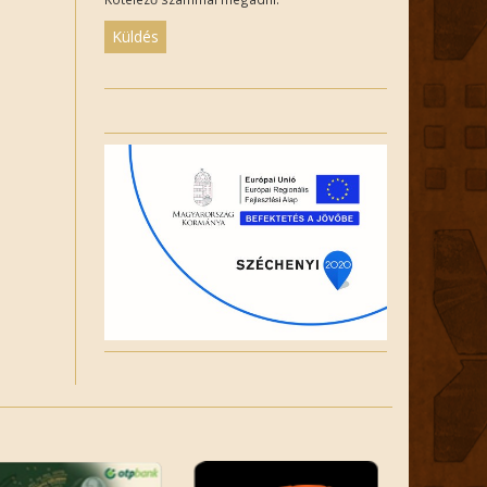
Please
leave
this
field
empty.