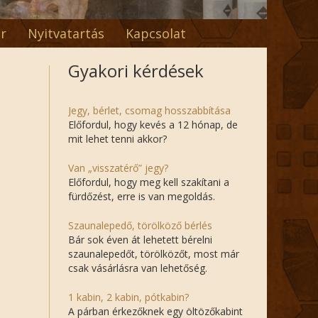
r
Nyitvatartás
Kapcsolat
Gyakori kérdések
Jegy, bérlet, csomag hosszabbítása
Előfordul, hogy kevés a 12 hónap, de
mit lehet tenni akkor?
Van „visszatérő” jegy?
Előfordul, hogy meg kell szakítani a
fürdőzést, erre is van megoldás.
Szaunalepedő, törölköző bérlés
Bár sok éven át lehetett bérelni
szaunalepedőt, törölközőt, most már
csak vásárlásra van lehetőség.
1 kabin, 2 kabin, pótkabin?
A párban érkezőknek egy öltözőkabint