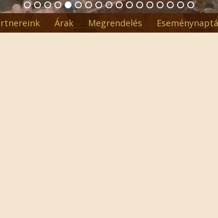
rtnereink
Árak
Megrendelés
Eseménynaptá