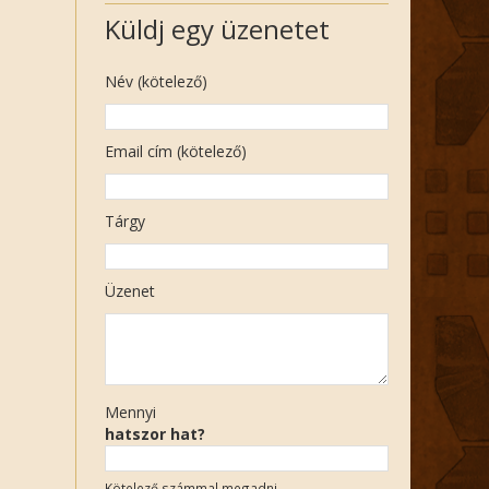
Küldj egy üzenetet
Név (kötelező)
Email cím (kötelező)
Tárgy
Üzenet
Mennyi
hatszor hat?
Kötelező számmal megadni.