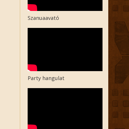
Szanuaavató
Party hangulat