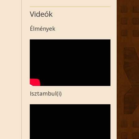
Videók
Élmények
Isztambul(i)