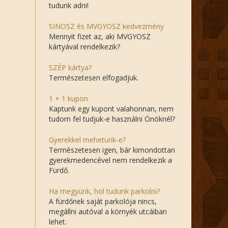
tudunk adni!
SINOSZ és MVGYOSZ kedvezmény
Mennyit fizet az, aki MVGYOSZ
kártyával rendelkezik?
SZÉP kártya?
Természetesen elfogadjuk.
1 + 1 kupon
Kaptunk egy kupont valahonnan, nem
tudom fel tudjuk-e használni Önöknél?
Gyerekkel mehetünk-e?
Természetesen igen, bár kimondottan
gyerekmedencével nem rendelkezik a
Fürdő.
Ha megyünk, hol tudunk parkolni?
A fürdőnek saját parkolója nincs,
megállni autóval a környék utcáiban
lehet.