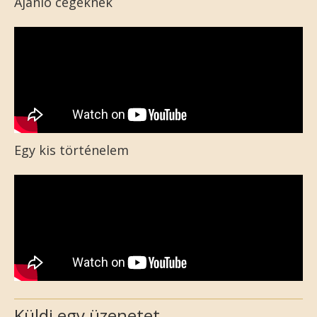
Ajánló cégeknek
Egy kis történelem
Küldj egy üzenetet