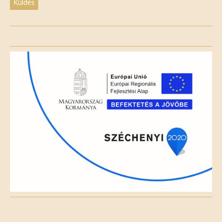
Please
leave
this
field
empty.