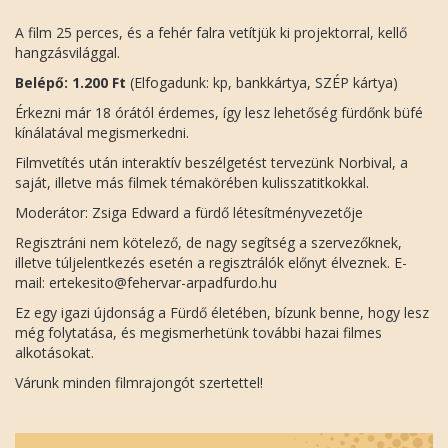
A film 25 perces, és a fehér falra vetítjük ki projektorral, kellő
hangzásvilággal.
Belépő: 1.200 Ft
(Elfogadunk: kp, bankkártya, SZÉP kártya)
Érkezni már 18 órától érdemes, így lesz lehetőség fürdőnk büfé
kínálatával megismerkedni.
Filmvetítés után interaktív beszélgetést tervezünk Norbival, a
saját, illetve más filmek témakörében kulisszatitkokkal.
Moderátor: Zsiga Edward a fürdő létesítményvezetője
Regisztráni nem kötelező, de nagy segítség a szervezőknek,
illetve túljelentkezés esetén a regisztrálók előnyt élveznek. E-
mail: ertekesito@fehervar-arpadfurdo.hu
Ez egy igazi újdonság a Fürdő életében, bízunk benne, hogy lesz
még folytatása, és megismerhetünk további hazai filmes
alkotásokat.
Várunk minden filmrajongót szertettel!