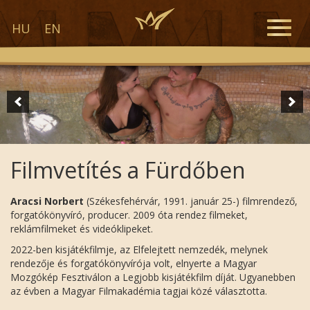
Toggle
HU
EN
naviga
Filmvetítés a Fürdőben
Aracsi Norbert
(Székesfehérvár, 1991. január 25-) filmrendező,
forgatókönyvíró, producer. 2009 óta rendez filmeket,
reklámfilmeket és videóklipeket.
2022-ben kisjátékfilmje, az Elfelejtett nemzedék, melynek
rendezője és forgatókönyvírója volt, elnyerte a Magyar
Mozgókép Fesztiválon a Legjobb kisjátékfilm díját. Ugyanebben
az évben a Magyar Filmakadémia tagjai közé választotta.