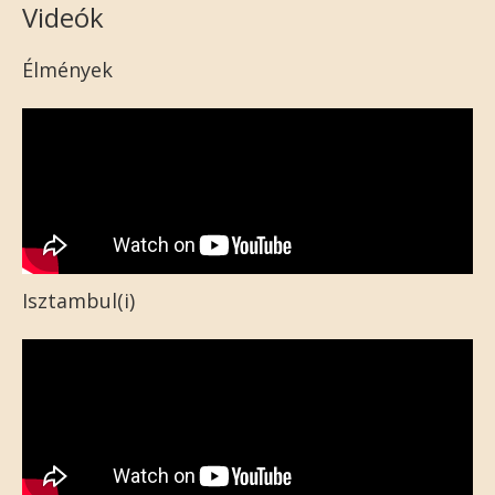
Videók
Élmények
Isztambul(i)