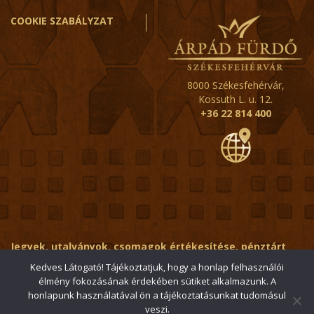
COOKIE SZABÁLYZAT
8000 Székesfehérvár,
Kossuth L. u. 12.
+36 22 814 400
Jegyek, utalványok, csomagok értékesítése, pénztárt
érintő kérdések:
ertekesito@fehervar-arpadfurdo.hu
Kedves Látogató! Tájékoztatjuk, hogy a honlap felhasználói
élmény fokozásának érdekében sütiket alkalmazunk. A
Általános érdeklődés:
info@fehervar-arpadfurdo.hu
honlapunk használatával ön a tájékoztatásunkat tudomásul
veszi.