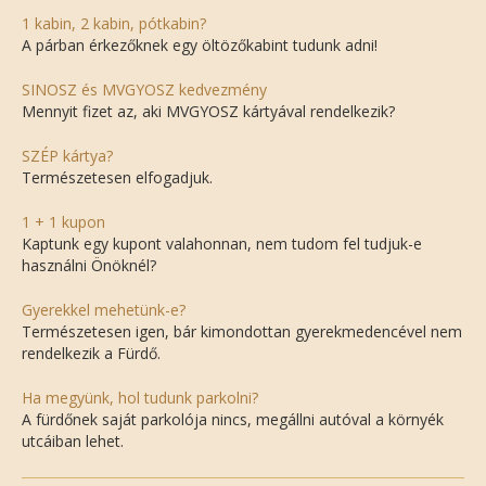
1 kabin, 2 kabin, pótkabin?
A párban érkezőknek egy öltözőkabint tudunk adni!
SINOSZ és MVGYOSZ kedvezmény
Mennyit fizet az, aki MVGYOSZ kártyával rendelkezik?
SZÉP kártya?
Természetesen elfogadjuk.
1 + 1 kupon
Kaptunk egy kupont valahonnan, nem tudom fel tudjuk-e
használni Önöknél?
Gyerekkel mehetünk-e?
Természetesen igen, bár kimondottan gyerekmedencével nem
rendelkezik a Fürdő.
Ha megyünk, hol tudunk parkolni?
A fürdőnek saját parkolója nincs, megállni autóval a környék
utcáiban lehet.