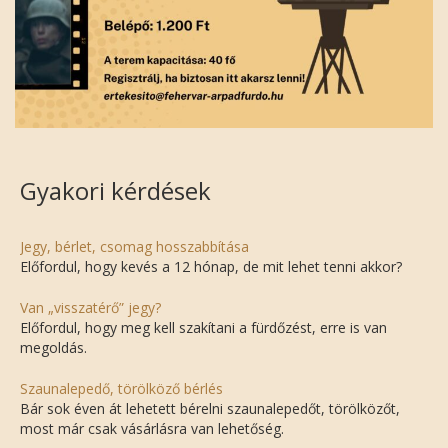
Gyakori kérdések
Jegy, bérlet, csomag hosszabbítása
Előfordul, hogy kevés a 12 hónap, de mit lehet tenni akkor?
Van „visszatérő” jegy?
Előfordul, hogy meg kell szakítani a fürdőzést, erre is van
megoldás.
Szaunalepedő, törölköző bérlés
Bár sok éven át lehetett bérelni szaunalepedőt, törölközőt,
most már csak vásárlásra van lehetőség.