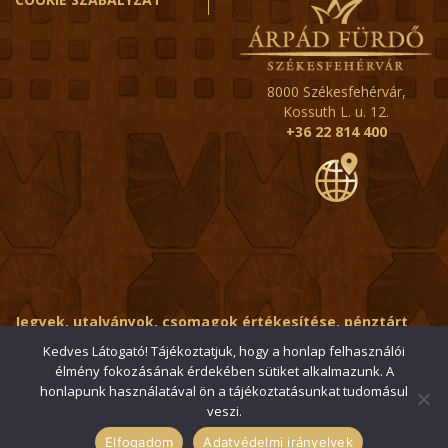
8000 Székesfehérvár,
Kossuth L. u. 12.
+36 22 814 400
Jegyek, utalványok, csomagok értékesítése, pénztárt
érintő kérdések:
ertekesito@fehervar-arpadfurdo.hu
Kedves Látogató! Tájékoztatjuk, hogy a honlap felhasználói
élmény fokozásának érdekében sütiket alkalmazunk. A
Általános érdeklődés:
info@fehervar-arpadfurdo.hu
honlapunk használatával ön a tájékoztatásunkat tudomásul
veszi.
© 2006-2026 Székesfehérvári Árpád Fürdő / Minden jog
fenntartva
Elfogadom
Adatvédelmi irányelvek