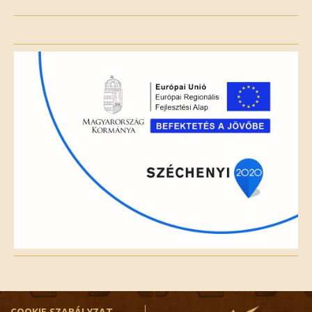
Please
leave
this
field
empty.
COOKIE SZABÁLYZAT