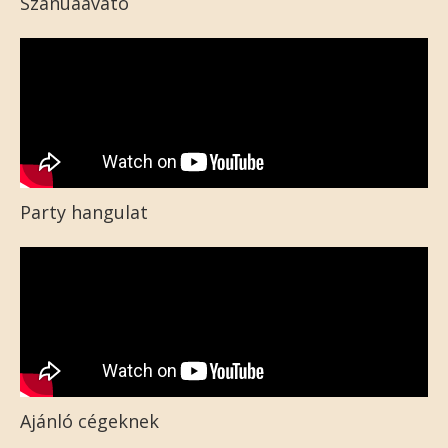
Szanuaavató
Party hangulat
Ajánló cégeknek