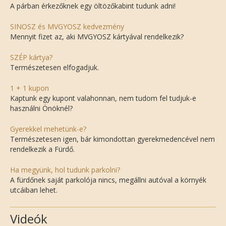
A párban érkezőknek egy öltözőkabint tudunk adni!
SINOSZ és MVGYOSZ kedvezmény
Mennyit fizet az, aki MVGYOSZ kártyával rendelkezik?
SZÉP kártya?
Természetesen elfogadjuk.
1 + 1 kupon
Kaptunk egy kupont valahonnan, nem tudom fel tudjuk-e
használni Önöknél?
Gyerekkel mehetünk-e?
Természetesen igen, bár kimondottan gyerekmedencével nem
rendelkezik a Fürdő.
Ha megyünk, hol tudunk parkolni?
A fürdőnek saját parkolója nincs, megállni autóval a környék
utcáiban lehet.
Videók