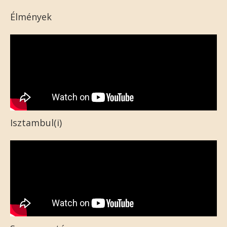
Élmények
Isztambul(i)