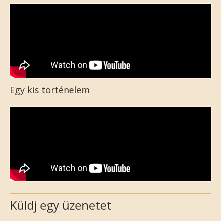
Egy kis történelem
Küldj egy üzenetet