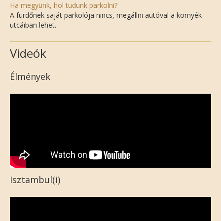
Ha megyünk, hol tudunk parkolni?
A fürdőnek saját parkolója nincs, megállni autóval a környék
utcáiban lehet.
Videók
Élmények
Isztambul(i)