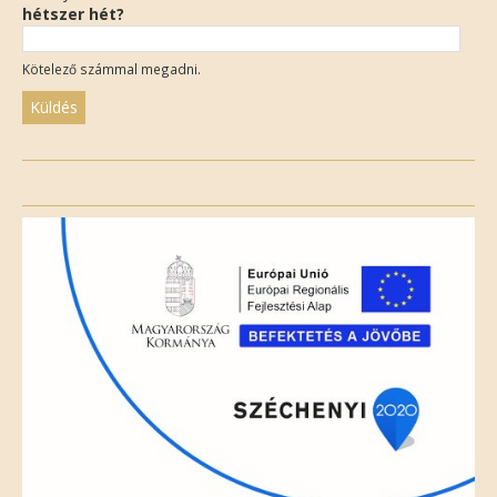
hétszer hét?
Kötelező számmal megadni.
Please
leave
this
field
empty.