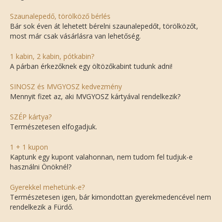
Szaunalepedő, törölköző bérlés
Bár sok éven át lehetett bérelni szaunalepedőt, törölközőt,
most már csak vásárlásra van lehetőség.
1 kabin, 2 kabin, pótkabin?
A párban érkezőknek egy öltözőkabint tudunk adni!
SINOSZ és MVGYOSZ kedvezmény
Mennyit fizet az, aki MVGYOSZ kártyával rendelkezik?
SZÉP kártya?
Természetesen elfogadjuk.
1 + 1 kupon
Kaptunk egy kupont valahonnan, nem tudom fel tudjuk-e
használni Önöknél?
Gyerekkel mehetünk-e?
Természetesen igen, bár kimondottan gyerekmedencével nem
rendelkezik a Fürdő.