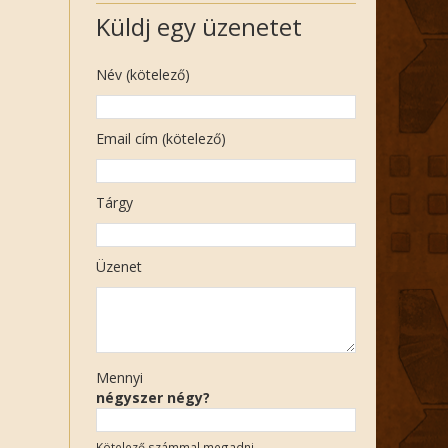
Küldj egy üzenetet
Név (kötelező)
Email cím (kötelező)
Tárgy
Üzenet
Mennyi
négyszer négy?
Kötelező számmal megadni.