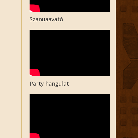
Szanuaavató
Party hangulat