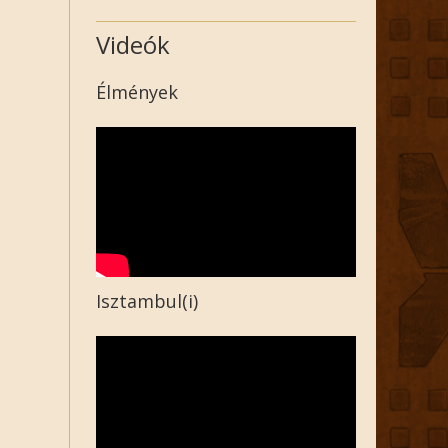
Videók
Élmények
Isztambul(i)