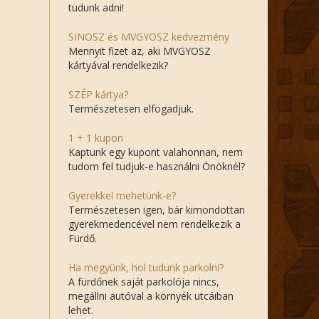
tudunk adni!
SINOSZ és MVGYOSZ kedvezmény
Mennyit fizet az, aki MVGYOSZ
kártyával rendelkezik?
SZÉP kártya?
Természetesen elfogadjuk.
1 + 1 kupon
Kaptunk egy kupont valahonnan, nem
tudom fel tudjuk-e használni Önöknél?
Gyerekkel mehetünk-e?
Természetesen igen, bár kimondottan
gyerekmedencével nem rendelkezik a
Fürdő.
Ha megyünk, hol tudunk parkolni?
A fürdőnek saját parkolója nincs,
megállni autóval a környék utcáiban
lehet.