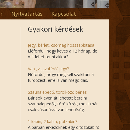
r
Nyitvatartás
Kapcsolat
Gyakori kérdések
Jegy, bérlet, csomag hosszabbítása
Előfordul, hogy kevés a 12 hónap, de
mit lehet tenni akkor?
Van „visszatérő” jegy?
Előfordul, hogy meg kell szakítani a
fürdőzést, erre is van megoldás.
Szaunalepedő, törölköző bérlés
Bár sok éven át lehetett bérelni
szaunalepedőt, törölközőt, most már
csak vásárlásra van lehetőség.
1 kabin, 2 kabin, pótkabin?
A párban érkezőknek egy öltözőkabint