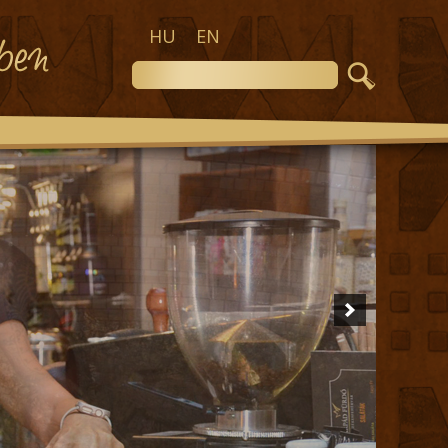
HU
EN